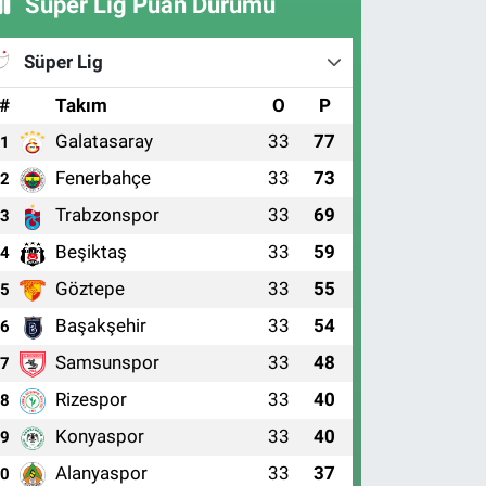
Süper Lig Puan Durumu
Süper Lig
#
Takım
O
P
Galatasaray
33
77
1
Fenerbahçe
33
73
2
Trabzonspor
33
69
3
Beşiktaş
33
59
4
Göztepe
33
55
5
Başakşehir
33
54
6
Samsunspor
33
48
7
Rizespor
33
40
8
Konyaspor
33
40
9
Alanyaspor
33
37
10