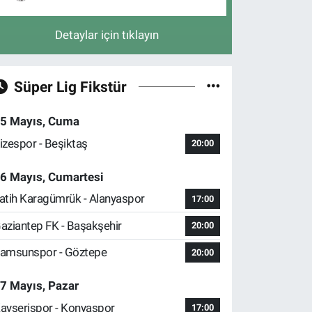
Detaylar için tıklayın
Süper Lig Fikstür
5 Mayıs, Cuma
izespor - Beşiktaş
20:00
6 Mayıs, Cumartesi
atih Karagümrük - Alanyaspor
17:00
aziantep FK - Başakşehir
20:00
amsunspor - Göztepe
20:00
7 Mayıs, Pazar
ayserispor - Konyaspor
17:00