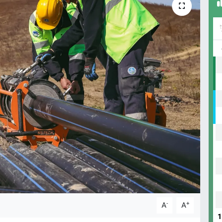
-
+
A
A