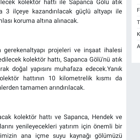
ilecek kolektör hattı ile Sapanca Gölü atık
F
3 ilçeye kazandırılacak güçlü altyapı ile
mlası koruma altına alınacak.
T
K
A
 gerekenaltyapı projeleri ve inşaat ihalesi
 edilecek kolektör hattı, Sapanca Gölü'nü atık
arak doğal yapısını muhafaza edecek.Yanık
olektör hattının 10 kilometrelik kısmı da
lerden tamamen arındırılacak.
acak kolektör hattı ve Sapanca, Hendek ve
larını yenileyecekleri yatırım için önemli bir
ehrimizin ana içme suyu kaynağı gölümüzü