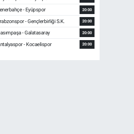
enerbahçe - Eyüpspor
20:00
rabzonspor - Gençlerbirliği S.K.
20:00
asımpaşa - Galatasaray
20:00
ntalyaspor - Kocaelispor
20:00