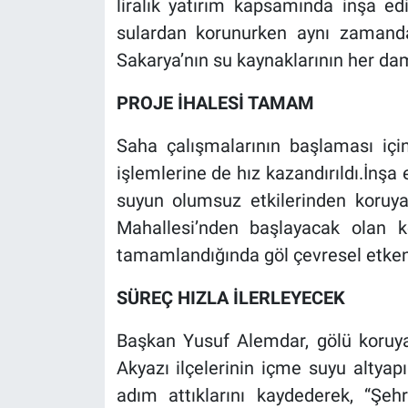
liralık yatırım kapsamında inşa ed
sulardan korunurken aynı zamanda 
Sakarya’nın su kaynaklarının her da
PROJE İHALESİ TAMAM
Saha çalışmalarının başlaması için
işlemlerine de hız kazandırıldı.İnşa
suyun olumsuz etkilerinden koruy
Mahallesi’nden başlayacak olan k
tamamlandığında göl çevresel etken
SÜREÇ HIZLA İLERLEYECEK
Başkan Yusuf Alemdar, gölü koruy
Akyazı ilçelerinin içme suyu altyapı
adım attıklarını kaydederek, “Ş