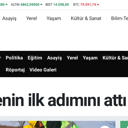
380
ALTIN
6862,09000
BİST
14.598,00
BTC
79.591,74
Asayiş
Yerel
Yaşam
Kültür & Sanat
Bilim-Te
r
Politika
Eğitim
Asayiş
Yerel
Yaşam
Kültür & Sa
Röportaj
Video Galeri
in ilk adımını attı