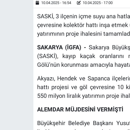
10.04.2025 - 16:54
10.04.2025 - 17:00
SASKİ, 3 ilçenin içme suyu ana hatl
çevresine kolektör hattı inşa etmek ü
yatırımının proje ihalesini tamamlad
SAKARYA (İGFA) -
Sakarya Büyükş
(SASKİ), kayıp kaçak oranların
Gölü’nün korunması amacıyla hayata g
Akyazı, Hendek ve Sapanca ilçeleri
hattı projesi ve göl çevresine 10 ki
550 milyon liralık yatırımın proje ih
ALEMDAR MÜJDESİNİ VERMİŞTİ
Büyükşehir Belediye Başkanı Yusu