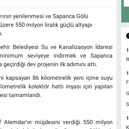
arının yenilenmesi ve Sapanca Gölü
zere 550 milyon liralık güçlü altyapı
ı.
ehir Belediyesi Su ve Kanalizasyon İdaresi
1
ı minimum seviyeye indirmek ve Sapanca
R
eçirdiği dev projenin ilk adımını attı.
1
ni kapsayan 86 kilometrelik yeni içme suyu
F
lometrelik kolektör hattı inşası için yapılan
G
alesi tamamlandı.
S
1
f Alemdar’ın müjdesini verdiği 550 milyon
K