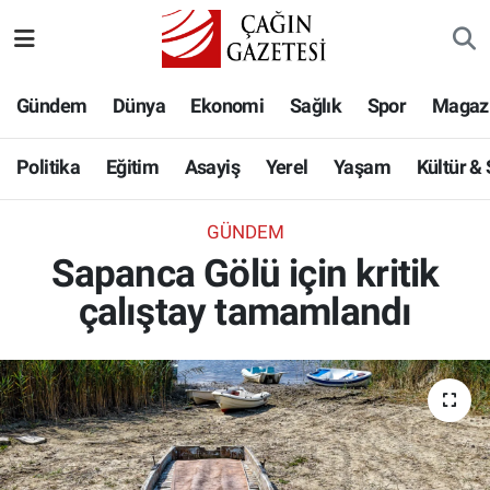
Politika
Nöbetçi Eczaneler
Gündem
Dünya
Ekonomi
Sağlık
Spor
Magaz
Eğitim
Hava Durumu
Politika
Eğitim
Asayiş
Yerel
Yaşam
Kültür &
Asayiş
Namaz Vakitleri
GÜNDEM
Yerel
Trafik Durumu
Sapanca Gölü için kritik
çalıştay tamamlandı
Yaşam
Süper Lig Puan Durumu ve Fikstür
Kültür & Sanat
Tüm Manşetler
Bilim-Teknoloji
Son Dakika Haberleri
Köşe Yazıları
Haber Arşivi