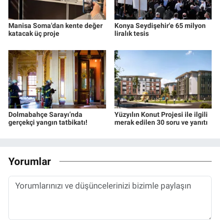
Manisa Soma'dan kente değer
Konya Seydişehir'e 65 milyon
katacak üç proje
liralık tesis
Dolmabahçe Sarayı’nda
Yüzyılın Konut Projesi ile ilgili
gerçekçi yangın tatbikatı!
merak edilen 30 soru ve yanıtı
Yorumlar