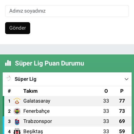
Gönder
Süper Lig Puan Durumu
Süper Lig
#
Takım
O
P
Galatasaray
33
77
1
Fenerbahçe
33
73
2
Trabzonspor
33
69
3
Beşiktaş
33
59
4