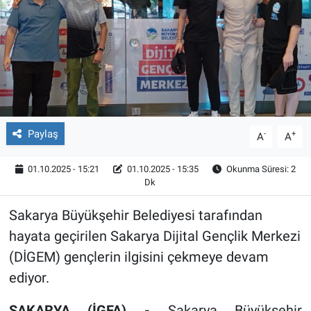
Röportaj
Video Galeri
Paylaş
-
+
A
A
01.10.2025 - 15:21
01.10.2025 - 15:35
Okunma Süresi: 2
Dk
Sakarya Büyükşehir Belediyesi tarafından
hayata geçirilen Sakarya Dijital Gençlik Merkezi
(DİGEM) gençlerin ilgisini çekmeye devam
ediyor.
SAKARYA (İGFA) -
Sakarya Büyükşehir