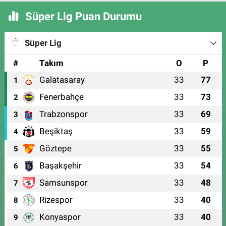
Süper Lig Puan Durumu
Süper Lig
#
Takım
O
P
Galatasaray
33
77
1
Fenerbahçe
33
73
2
Trabzonspor
33
69
3
Beşiktaş
33
59
4
Göztepe
33
55
5
Başakşehir
33
54
6
Samsunspor
33
48
7
Rizespor
33
40
8
Konyaspor
33
40
9