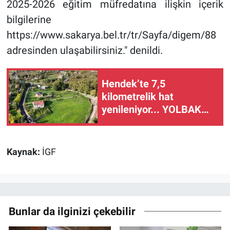
2025-2026 eğitim müfredatına ilişkin içerik
bilgilerine
https://www.sakarya.bel.tr/tr/Sayfa/digem/88
adresinden ulaşabilirsiniz." denildi.
Hendek’te 7,5
kilometrelik hat
yenileniyor... YOLBAK
yolları tablo gibi işliyor
Kaynak:
İGF
Bunlar da ilginizi çekebilir