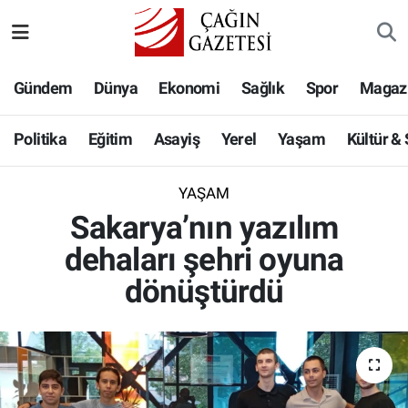
Politika
Nöbetçi Eczaneler
Gündem
Dünya
Ekonomi
Sağlık
Spor
Magaz
Eğitim
Hava Durumu
Politika
Eğitim
Asayiş
Yerel
Yaşam
Kültür &
Asayiş
Namaz Vakitleri
YAŞAM
Yerel
Trafik Durumu
Sakarya’nın yazılım
dehaları şehri oyuna
Yaşam
Süper Lig Puan Durumu ve Fikstür
dönüştürdü
Kültür & Sanat
Tüm Manşetler
Bilim-Teknoloji
Son Dakika Haberleri
Köşe Yazıları
Haber Arşivi