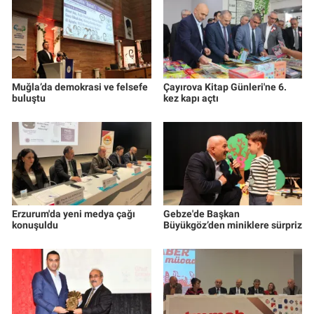
Muğla’da demokrasi ve felsefe
Çayırova Kitap Günleri'ne 6.
buluştu
kez kapı açtı
Erzurum'da yeni medya çağı
Gebze'de Başkan
konuşuldu
Büyükgöz’den miniklere sürpriz