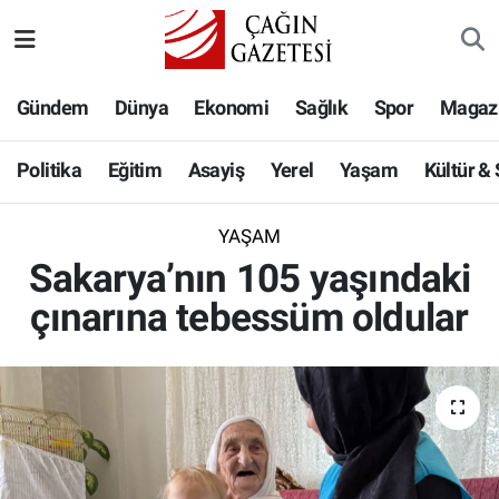
Politika
Nöbetçi Eczaneler
Gündem
Dünya
Ekonomi
Sağlık
Spor
Magaz
Eğitim
Hava Durumu
Politika
Eğitim
Asayiş
Yerel
Yaşam
Kültür &
Asayiş
Namaz Vakitleri
YAŞAM
Yerel
Trafik Durumu
Sakarya’nın 105 yaşındaki
çınarına tebessüm oldular
Yaşam
Süper Lig Puan Durumu ve Fikstür
Kültür & Sanat
Tüm Manşetler
Bilim-Teknoloji
Son Dakika Haberleri
Köşe Yazıları
Haber Arşivi