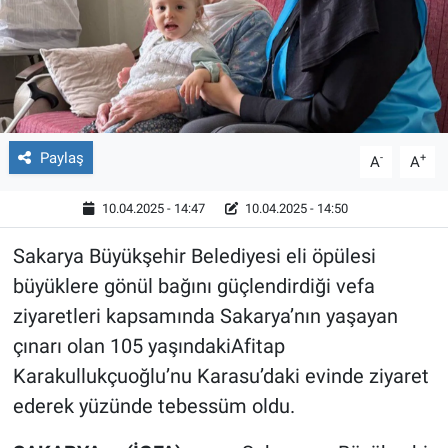
Röportaj
Video Galeri
Paylaş
-
+
A
A
10.04.2025 - 14:47
10.04.2025 - 14:50
Sakarya Büyükşehir Belediyesi eli öpülesi
büyüklere gönül bağını güçlendirdiği vefa
ziyaretleri kapsamında Sakarya’nın yaşayan
çınarı olan 105 yaşındakiAfitap
Karakullukçuoğlu’nu Karasu’daki evinde ziyaret
ederek yüzünde tebessüm oldu.