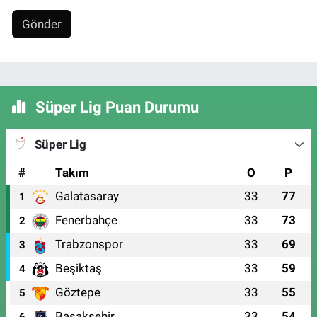
Gönder
Süper Lig Puan Durumu
Süper Lig
#
Takım
O
P
Galatasaray
33
77
1
Fenerbahçe
33
73
2
Trabzonspor
33
69
3
Beşiktaş
33
59
4
Göztepe
33
55
5
Başakşehir
33
54