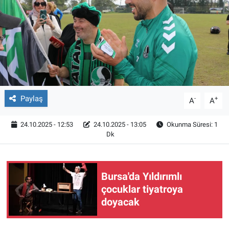
Röportaj
Video Galeri
Paylaş
-
+
A
A
24.10.2025 - 12:53
24.10.2025 - 13:05
Okunma Süresi: 1
Dk
Bursa'da Yıldırımlı
çocuklar tiyatroya
doyacak