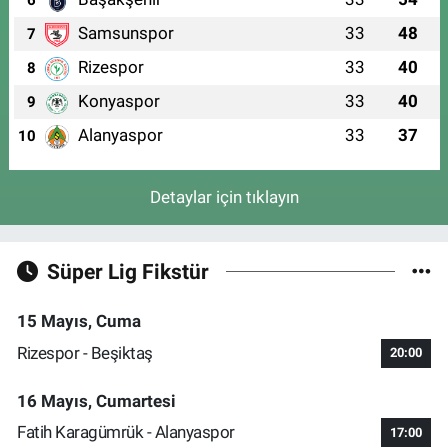
6
Samsunspor
33
48
7
Rizespor
33
40
8
Konyaspor
33
40
9
Alanyaspor
33
37
10
Detaylar için tıklayın
Süper Lig Fikstür
15 Mayıs, Cuma
Rizespor - Beşiktaş
20:00
16 Mayıs, Cumartesi
Fatih Karagümrük - Alanyaspor
17:00