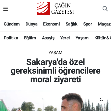
Politika
Nöbetçi Eczaneler
Gündem
Dünya
Ekonomi
Sağlık
Spor
Magaz
Eğitim
Hava Durumu
Politika
Eğitim
Asayiş
Yerel
Yaşam
Kültür &
Asayiş
Namaz Vakitleri
YAŞAM
Yerel
Trafik Durumu
Sakarya'da özel
gereksinimli öğrencilere
Yaşam
Süper Lig Puan Durumu ve Fikstür
moral ziyareti
Kültür & Sanat
Tüm Manşetler
Bilim-Teknoloji
Son Dakika Haberleri
Köşe Yazıları
Haber Arşivi