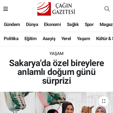
Politika
Nöbetçi Eczaneler
Gündem
Dünya
Ekonomi
Sağlık
Spor
Magaz
Eğitim
Hava Durumu
Politika
Eğitim
Asayiş
Yerel
Yaşam
Kültür &
Asayiş
Namaz Vakitleri
YAŞAM
Yerel
Trafik Durumu
Sakarya'da özel bireylere
anlamlı doğum günü
Yaşam
Süper Lig Puan Durumu ve Fikstür
sürprizi
Kültür & Sanat
Tüm Manşetler
Bilim-Teknoloji
Son Dakika Haberleri
Köşe Yazıları
Haber Arşivi