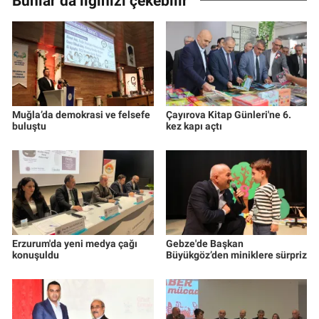
Bunlar da ilginizi çekebilir
Muğla’da demokrasi ve felsefe
Çayırova Kitap Günleri'ne 6.
buluştu
kez kapı açtı
Erzurum'da yeni medya çağı
Gebze'de Başkan
konuşuldu
Büyükgöz’den miniklere sürpriz