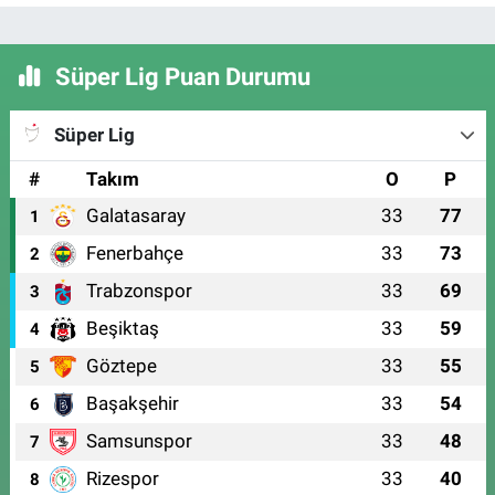
Süper Lig Puan Durumu
Süper Lig
#
Takım
O
P
Galatasaray
33
77
1
Fenerbahçe
33
73
2
Trabzonspor
33
69
3
Beşiktaş
33
59
4
Göztepe
33
55
5
Başakşehir
33
54
6
Samsunspor
33
48
7
Rizespor
33
40
8