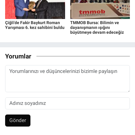
Çiğli'de Fakir Baykurt Roman
TMMOB Bursa: Bilimin ve
Yarışması 6. kez sahibini buldu
dayanışmanın ışığını
büyütmeye devam edeceğiz
Yorumlar
Gönder