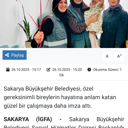
Röportaj
Video Galeri
Paylaş
-
+
A
A
26.10.2025 - 15:17
26.10.2025 - 15:20
Okunma Süresi: 1
Dk
Sakarya Büyükşehir Belediyesi, özel
gereksinimli bireylerin hayatına anlam katan
güzel bir çalışmaya daha imza attı.
SAKARYA (İGFA) -
Sakarya Büyükşehir
Belediyesi Sosyal Hizmetler Dairesi Başkanlığı