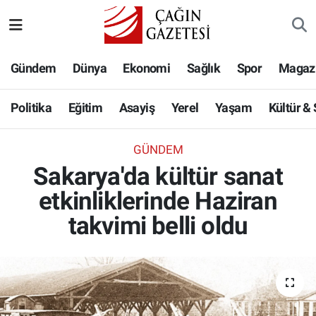
Politika
Nöbetçi Eczaneler
Gündem
Dünya
Ekonomi
Sağlık
Spor
Magaz
Eğitim
Hava Durumu
Politika
Eğitim
Asayiş
Yerel
Yaşam
Kültür &
Asayiş
Namaz Vakitleri
GÜNDEM
Yerel
Trafik Durumu
Sakarya'da kültür sanat
etkinliklerinde Haziran
Yaşam
Süper Lig Puan Durumu ve Fikstür
takvimi belli oldu
Kültür & Sanat
Tüm Manşetler
Bilim-Teknoloji
Son Dakika Haberleri
Köşe Yazıları
Haber Arşivi