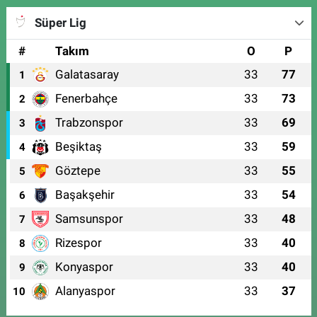
Süper Lig
#
Takım
O
P
Galatasaray
33
77
1
Fenerbahçe
33
73
2
Trabzonspor
33
69
3
Beşiktaş
33
59
4
Göztepe
33
55
5
Başakşehir
33
54
6
Samsunspor
33
48
7
Rizespor
33
40
8
Konyaspor
33
40
9
Alanyaspor
33
37
10