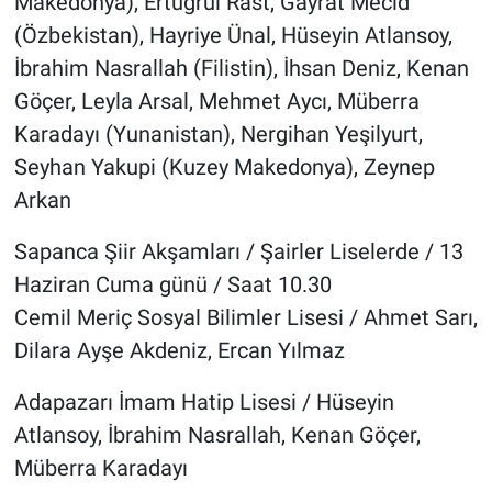
Makedonya), Ertuğrul Rast, Gayrat Mecid
(Özbekistan), Hayriye Ünal, Hüseyin Atlansoy,
İbrahim Nasrallah (Filistin), İhsan Deniz, Kenan
Göçer, Leyla Arsal, Mehmet Aycı, Müberra
Karadayı (Yunanistan), Nergihan Yeşilyurt,
Seyhan Yakupi (Kuzey Makedonya), Zeynep
Arkan
Sapanca Şiir Akşamları / Şairler Liselerde / 13
Haziran Cuma günü / Saat 10.30
Cemil Meriç Sosyal Bilimler Lisesi / Ahmet Sarı,
Dilara Ayşe Akdeniz, Ercan Yılmaz
Adapazarı İmam Hatip Lisesi / Hüseyin
Atlansoy, İbrahim Nasrallah, Kenan Göçer,
Müberra Karadayı