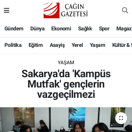
Politika
Nöbetçi Eczaneler
Gündem
Dünya
Ekonomi
Sağlık
Spor
Magaz
Eğitim
Hava Durumu
Politika
Eğitim
Asayiş
Yerel
Yaşam
Kültür &
Asayiş
Namaz Vakitleri
YAŞAM
Yerel
Trafik Durumu
Sakarya'da 'Kampüs
Mutfak' gençlerin
Yaşam
Süper Lig Puan Durumu ve Fikstür
vazgeçilmezi
Kültür & Sanat
Tüm Manşetler
Bilim-Teknoloji
Son Dakika Haberleri
Köşe Yazıları
Haber Arşivi