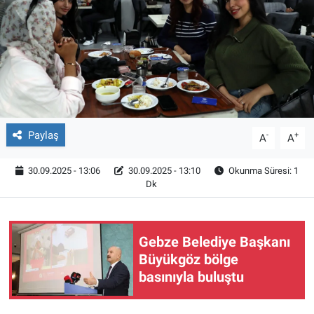
Röportaj
Video Galeri
Paylaş
-
+
A
A
30.09.2025 - 13:06
30.09.2025 - 13:10
Okunma Süresi: 1
Dk
Gebze Belediye Başkanı
Büyükgöz bölge
basınıyla buluştu