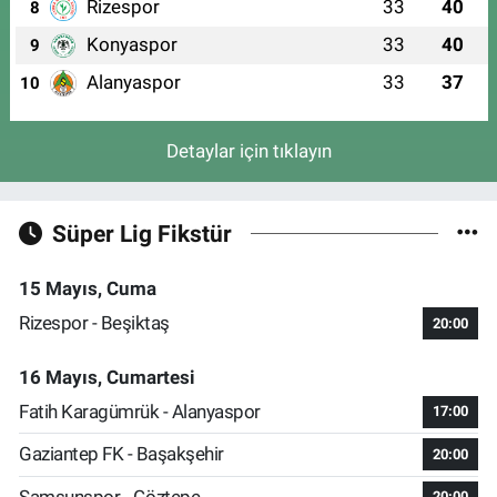
Rizespor
33
40
8
Konyaspor
33
40
9
Alanyaspor
33
37
10
Detaylar için tıklayın
Süper Lig Fikstür
15 Mayıs, Cuma
Rizespor - Beşiktaş
20:00
16 Mayıs, Cumartesi
Fatih Karagümrük - Alanyaspor
17:00
Gaziantep FK - Başakşehir
20:00
Samsunspor - Göztepe
20:00