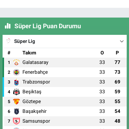
Süper Lig Puan Durumu
Süper Lig
#
Takım
O
P
Galatasaray
33
77
1
Fenerbahçe
33
73
2
Trabzonspor
33
69
3
Beşiktaş
33
59
4
Göztepe
33
55
5
Başakşehir
33
54
6
Samsunspor
33
48
7