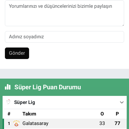
Gönder
Süper Lig Puan Durumu
Süper Lig
#
Takım
O
P
Galatasaray
33
77
1