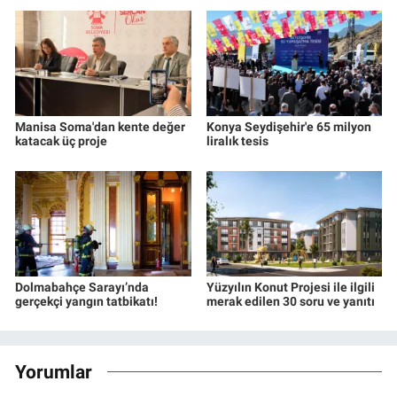
Manisa Soma'dan kente değer
Konya Seydişehir'e 65 milyon
katacak üç proje
liralık tesis
Dolmabahçe Sarayı’nda
Yüzyılın Konut Projesi ile ilgili
gerçekçi yangın tatbikatı!
merak edilen 30 soru ve yanıtı
Yorumlar