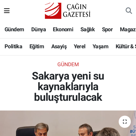
Politika
Nöbetçi Eczaneler
Gündem
Dünya
Ekonomi
Sağlık
Spor
Magaz
Eğitim
Hava Durumu
Politika
Eğitim
Asayiş
Yerel
Yaşam
Kültür &
Asayiş
Namaz Vakitleri
GÜNDEM
Yerel
Trafik Durumu
Sakarya yeni su
kaynaklarıyla
Yaşam
Süper Lig Puan Durumu ve Fikstür
buluşturulacak
Kültür & Sanat
Tüm Manşetler
Bilim-Teknoloji
Son Dakika Haberleri
Köşe Yazıları
Haber Arşivi