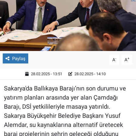
Röportaj
Video Galeri
Paylaş
-
+
A
A
28.02.2025 - 13:51
28.02.2025 - 14:10
Sakarya'da Ballıkaya Barajı’nın son durumu ve
yatırım planları arasında yer alan Çamdağı
Barajı, DSİ yetkilileriyle masaya yatırıldı.
Sakarya Büyükşehir Belediye Başkanı Yusuf
Alemdar, su kaynaklarına alternatif üretecek
baraj projelerinin şehrin geleceği olduğunu