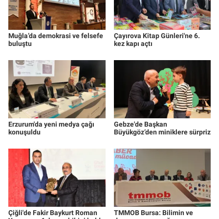
Muğla’da demokrasi ve felsefe
Çayırova Kitap Günleri'ne 6.
buluştu
kez kapı açtı
Erzurum'da yeni medya çağı
Gebze'de Başkan
konuşuldu
Büyükgöz’den miniklere sürpriz
Çiğli'de Fakir Baykurt Roman
TMMOB Bursa: Bilimin ve