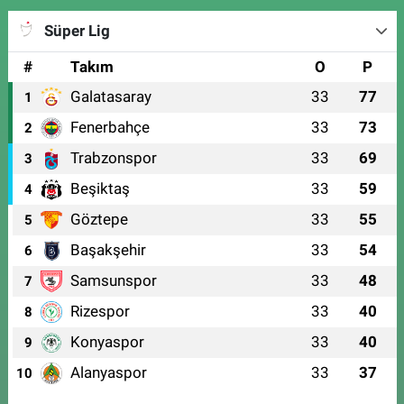
Süper Lig
#
Takım
O
P
Galatasaray
33
77
1
Fenerbahçe
33
73
2
Trabzonspor
33
69
3
Beşiktaş
33
59
4
Göztepe
33
55
5
Başakşehir
33
54
6
Samsunspor
33
48
7
Rizespor
33
40
8
Konyaspor
33
40
9
Alanyaspor
33
37
10