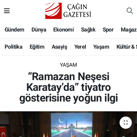
Politika
Nöbetçi Eczaneler
Gündem
Dünya
Ekonomi
Sağlık
Spor
Magaz
Eğitim
Hava Durumu
Politika
Eğitim
Asayiş
Yerel
Yaşam
Kültür &
Asayiş
Namaz Vakitleri
YAŞAM
Yerel
Trafik Durumu
“Ramazan Neşesi
Karatay’da” tiyatro
Yaşam
Süper Lig Puan Durumu ve Fikstür
gösterisine yoğun ilgi
Kültür & Sanat
Tüm Manşetler
Bilim-Teknoloji
Son Dakika Haberleri
Köşe Yazıları
Haber Arşivi