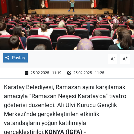
Röportaj
Video Galeri
Paylaş
-
+
A
A
25.02.2025 - 11:19
25.02.2025 - 11:25
Karatay Belediyesi, Ramazan ayını karşılamak
amacıyla “Ramazan Neşesi Karatay’da” tiyatro
gösterisi düzenledi. Ali Ulvi Kurucu Gençlik
Merkezi’nde gerçekleştirilen etkinlik
vatandaşların yoğun katılımıyla
gerçekleştirildi.
KONYA (İGFA) -