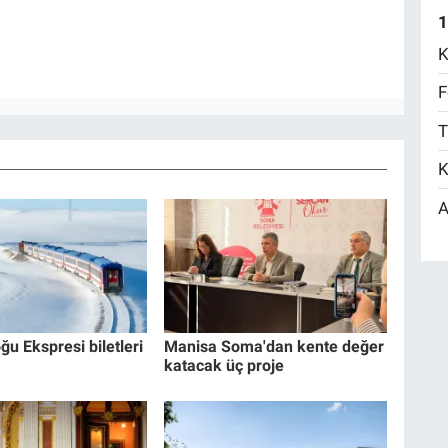
1
K
F
T
K
A
ğu Ekspresi biletleri
Manisa Soma'dan kente değer
katacak üç proje