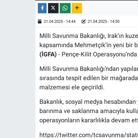
21.04.2025 - 14:44
21.04.2025 - 14:50
Milli Savunma Bakanlığı, Irak’ın ku
kapsamında Mehmetçik’in yeni bir ba
(İGFA)
- Pençe-Kilit Operasyonu’nda t
Milli Savunma Bakanlığı'ndan yapıla
sırasında tespit edilen bir mağara
malzemesi ele geçirildi.
Bakanlık, sosyal medya hesabından y
barınma ve saklanma amacıyla kullan
operasyonların kararlılıkla devam ett
https://twitter.com/tcsavunma/st