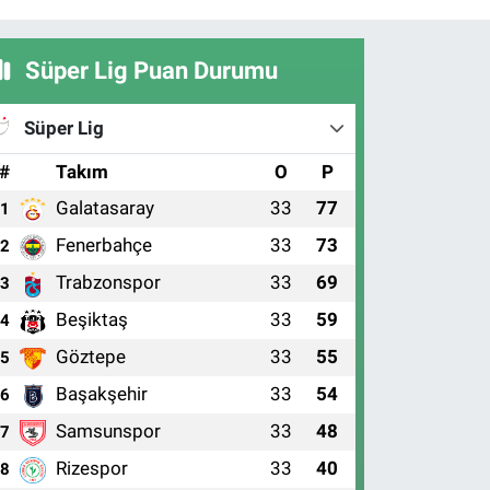
Süper Lig Puan Durumu
Süper Lig
#
Takım
O
P
Galatasaray
33
77
1
Fenerbahçe
33
73
2
Trabzonspor
33
69
3
Beşiktaş
33
59
4
Göztepe
33
55
5
Başakşehir
33
54
6
Samsunspor
33
48
7
Rizespor
33
40
8