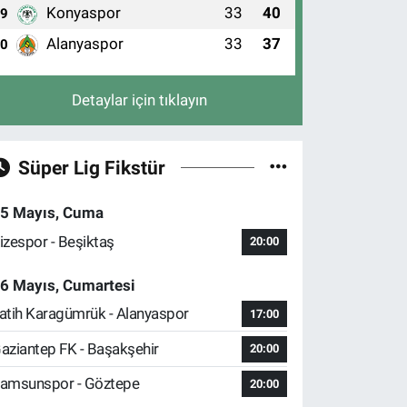
Konyaspor
33
40
9
Alanyaspor
33
37
10
Detaylar için tıklayın
Süper Lig Fikstür
5 Mayıs, Cuma
izespor - Beşiktaş
20:00
6 Mayıs, Cumartesi
atih Karagümrük - Alanyaspor
17:00
aziantep FK - Başakşehir
20:00
amsunspor - Göztepe
20:00