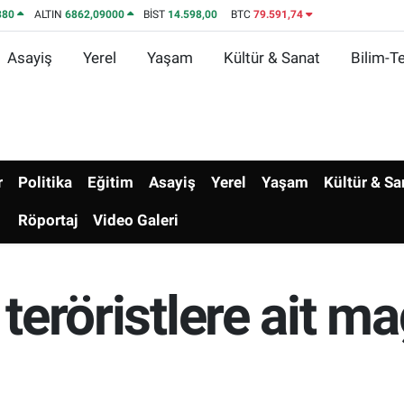
380
ALTIN
6862,09000
BİST
14.598,00
BTC
79.591,74
Asayiş
Yerel
Yaşam
Kültür & Sanat
Bilim-Te
r
Politika
Eğitim
Asayiş
Yerel
Yaşam
Kültür & Sa
Röportaj
Video Galeri
 teröristlere ait m