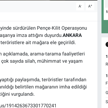
-
+
A
A
zeyinde sürdürülen Pençe-Kilit Operasyonu
şarıya imza attığını duyurdu.
ANKARA
eröristlere ait mağara ele geçirildi.
n açıklamada, arama-tarama faaliyetleri
1
da çok sayıda silah, mühimmat ve yaşam
R
1
aptığı paylaşımda, teröristler tarafından
F
ıldığı belirtilen mağaranın imha edildiği
G
iğini vurgulandı.
S
atus/1914263673301770241