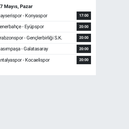
7 Mayıs, Pazar
ayserispor - Konyaspor
17:00
enerbahçe - Eyüpspor
20:00
rabzonspor - Gençlerbirliği S.K.
20:00
asımpaşa - Galatasaray
20:00
ntalyaspor - Kocaelispor
20:00