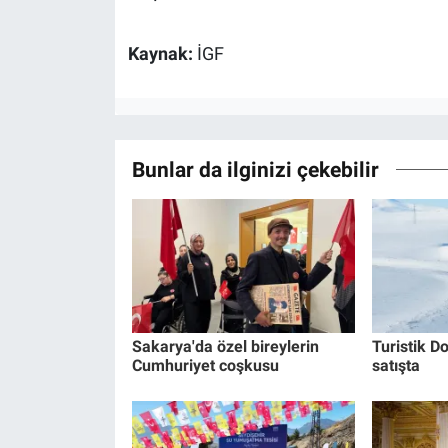
Kaynak:
İGF
Bunlar da ilginizi çekebilir
Sakarya'da özel bireylerin
Turistik Do
Cumhuriyet coşkusu
satışta