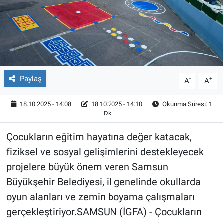
Röportaj
Video Galeri
Paylaş
-
+
A
A
18.10.2025 - 14:08
18.10.2025 - 14:10
Okunma Süresi: 1
Dk
Çocukların eğitim hayatına değer katacak,
fiziksel ve sosyal gelişimlerini destekleyecek
projelere büyük önem veren Samsun
Büyükşehir Belediyesi, il genelinde okullarda
oyun alanları ve zemin boyama çalışmaları
gerçekleştiriyor.SAMSUN (İGFA) - Çocukların