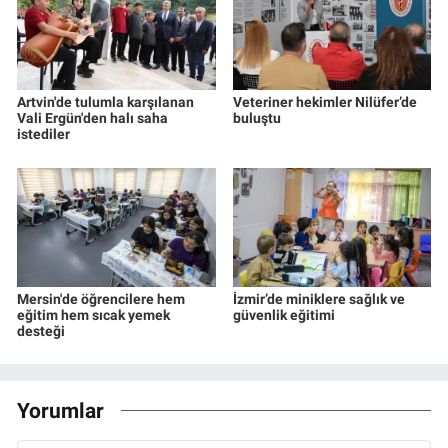
Artvin'de tulumla karşılanan
Veteriner hekimler Nilüfer’de
Vali Ergün'den halı saha
buluştu
istediler
Mersin'de öğrencilere hem
İzmir’de miniklere sağlık ve
eğitim hem sıcak yemek
güvenlik eğitimi
desteği
Yorumlar