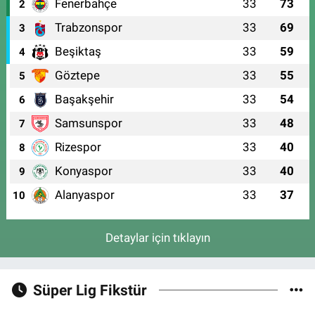
Fenerbahçe
33
73
2
Trabzonspor
33
69
3
Beşiktaş
33
59
4
Göztepe
33
55
5
Başakşehir
33
54
6
Samsunspor
33
48
7
Rizespor
33
40
8
Konyaspor
33
40
9
Alanyaspor
33
37
10
Detaylar için tıklayın
Süper Lig Fikstür