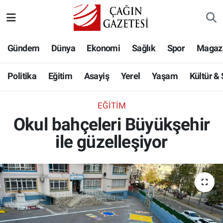
Politika
Nöbetçi Eczaneler
Gündem
Dünya
Ekonomi
Sağlık
Spor
Magaz
Eğitim
Hava Durumu
Politika
Eğitim
Asayiş
Yerel
Yaşam
Kültür &
Asayiş
Namaz Vakitleri
EĞITIM
Yerel
Trafik Durumu
Okul bahçeleri Büyükşehir
ile güzelleşiyor
Yaşam
Süper Lig Puan Durumu ve Fikstür
Kültür & Sanat
Tüm Manşetler
Bilim-Teknoloji
Son Dakika Haberleri
Köşe Yazıları
Haber Arşivi