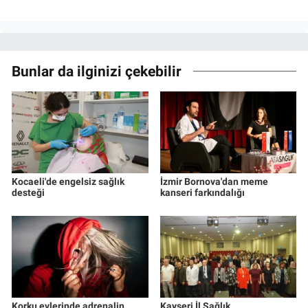
Bunlar da ilginizi çekebilir
Kocaeli'de engelsiz sağlık
İzmir Bornova'dan meme
desteği
kanseri farkındalığı
Korku evlerinde adrenalin
Kayseri İl Sağlık