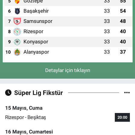
Göztepe
33
55
5
Başakşehir
33
54
6
Samsunspor
33
48
7
Rizespor
33
40
8
Konyaspor
33
40
9
Alanyaspor
33
37
10
Detaylar için tıklayın
Süper Lig Fikstür
15 Mayıs, Cuma
Rizespor - Beşiktaş
20:00
16 Mayıs, Cumartesi