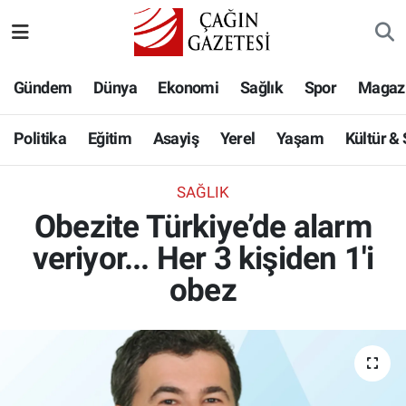
Politika
Nöbetçi Eczaneler
Gündem
Dünya
Ekonomi
Sağlık
Spor
Magaz
Eğitim
Hava Durumu
Politika
Eğitim
Asayiş
Yerel
Yaşam
Kültür &
Asayiş
Namaz Vakitleri
SAĞLIK
Yerel
Trafik Durumu
Obezite Türkiye’de alarm
veriyor... Her 3 kişiden 1'i
Yaşam
Süper Lig Puan Durumu ve Fikstür
obez
Kültür & Sanat
Tüm Manşetler
Bilim-Teknoloji
Son Dakika Haberleri
Köşe Yazıları
Haber Arşivi