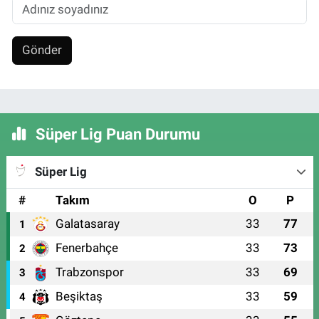
Gönder
Süper Lig Puan Durumu
Süper Lig
#
Takım
O
P
Galatasaray
33
77
1
Fenerbahçe
33
73
2
Trabzonspor
33
69
3
Beşiktaş
33
59
4