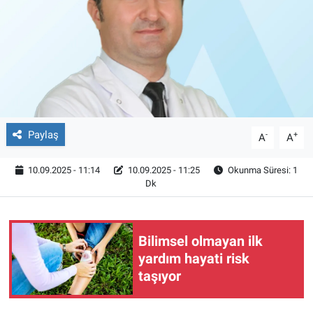
Röportaj
Video Galeri
Paylaş
-
+
A
A
10.09.2025 - 11:14
10.09.2025 - 11:25
Okunma Süresi: 1
Dk
Bilimsel olmayan ilk
yardım hayati risk
taşıyor