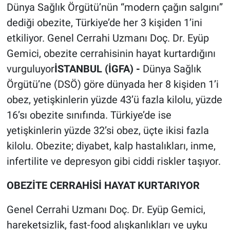
Dünya Sağlık Örgütü’nün “modern çağın salgını”
dediği obezite, Türkiye’de her 3 kişiden 1’ini
etkiliyor. Genel Cerrahi Uzmanı Doç. Dr. Eyüp
Gemici, obezite cerrahisinin hayat kurtardığını
vurguluyor
İSTANBUL (İGFA) -
Dünya Sağlık
Örgütü’ne (DSÖ) göre dünyada her 8 kişiden 1’i
obez, yetişkinlerin yüzde 43’ü fazla kilolu, yüzde
16’sı obezite sınıfında. Türkiye’de ise
yetişkinlerin yüzde 32’si obez, üçte ikisi fazla
kilolu. Obezite; diyabet, kalp hastalıkları, inme,
infertilite ve depresyon gibi ciddi riskler taşıyor.
OBEZİTE CERRAHİSİ HAYAT KURTARIYOR
Genel Cerrahi Uzmanı Doç. Dr. Eyüp Gemici,
hareketsizlik, fast-food alışkanlıkları ve uyku