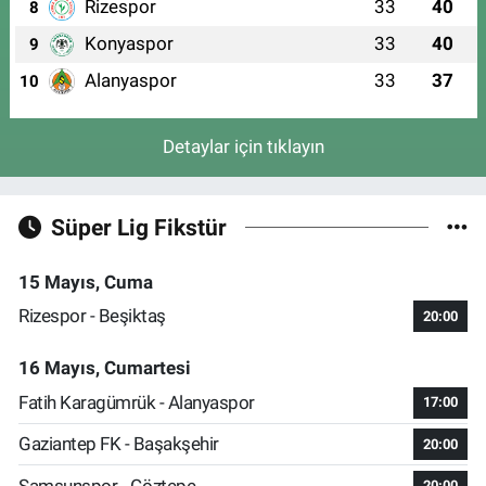
Rizespor
33
40
8
Konyaspor
33
40
9
Alanyaspor
33
37
10
Detaylar için tıklayın
Süper Lig Fikstür
15 Mayıs, Cuma
Rizespor - Beşiktaş
20:00
16 Mayıs, Cumartesi
Fatih Karagümrük - Alanyaspor
17:00
Gaziantep FK - Başakşehir
20:00
Samsunspor - Göztepe
20:00