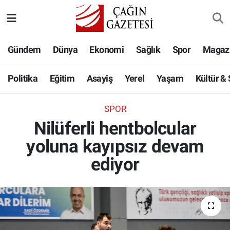
Politika
Nöbetçi Eczaneler
Gündem
Dünya
Ekonomi
Sağlık
Spor
Magaz
Eğitim
Hava Durumu
Politika
Eğitim
Asayiş
Yerel
Yaşam
Kültür &
Asayiş
Namaz Vakitleri
SPOR
Yerel
Trafik Durumu
Nilüferli hentbolcular
yoluna kayıpsız devam
Yaşam
Süper Lig Puan Durumu ve Fikstür
ediyor
Kültür & Sanat
Tüm Manşetler
Bilim-Teknoloji
Son Dakika Haberleri
Köşe Yazıları
Haber Arşivi