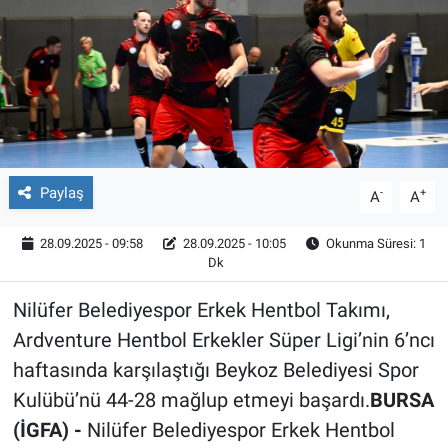
Röportaj
Video Galeri
Paylaş
-
+
A
A
28.09.2025 - 09:58
28.09.2025 - 10:05
Okunma Süresi: 1
Dk
Nilüfer Belediyespor Erkek Hentbol Takımı,
Ardventure Hentbol Erkekler Süper Ligi’nin 6’ncı
haftasında karşılaştığı Beykoz Belediyesi Spor
Kulübü’nü 44-28 mağlup etmeyi başardı.
BURSA
(İGFA) -
Nilüfer Belediyespor Erkek Hentbol