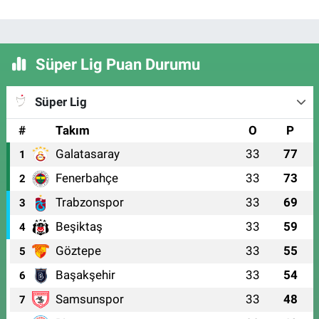
Süper Lig Puan Durumu
Süper Lig
#
Takım
O
P
Galatasaray
33
77
1
Fenerbahçe
33
73
2
Trabzonspor
33
69
3
Beşiktaş
33
59
4
Göztepe
33
55
5
Başakşehir
33
54
6
Samsunspor
33
48
7