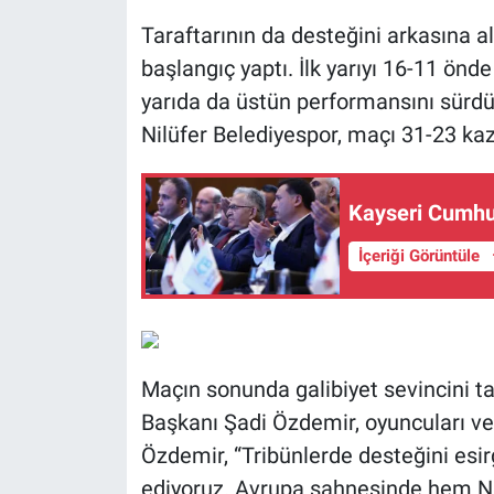
Taraftarının da desteğini arkasına al
başlangıç yaptı. İlk yarıyı 16-11 ön
yarıda da üstün performansını sürd
Nilüfer Belediyespor, maçı 31-23 kaz
Kayseri Cumhu
İçeriği Görüntüle
Maçın sonunda galibiyet sevincini ta
Başkanı Şadi Özdemir, oyuncuları ve 
Özdemir, “Tribünlerde desteğini esi
ediyoruz. Avrupa sahnesinde hem Nil