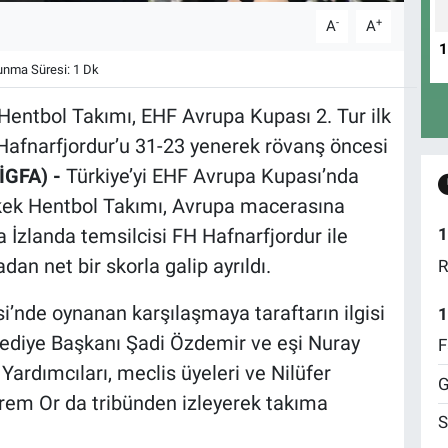
-
+
A
A
nma Süresi: 1 Dk
Hentbol Takımı, EHF Avrupa Kupası 2. Tur ilk
 Hafnarfjordur’u 31-23 yenerek rövanş öncesi
İGFA) -
Türkiye’yi EHF Avrupa Kupası’nda
rkek Hentbol Takımı, Avrupa macerasına
da İzlanda temsilcisi FH Hafnarfjordur ile
1
dan net bir skorla galip ayrıldı.
R
si’nde oynanan karşılaşmaya taraftarın ilgisi
1
lediye Başkanı Şadi Özdemir ve eşi Nuray
F
Yardımcıları, meclis üyeleri ve Nilüfer
G
em Or da tribünden izleyerek takıma
S