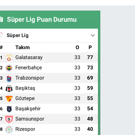
Süper Lig Puan Durumu
Süper Lig
#
Takım
O
P
Galatasaray
33
77
1
Fenerbahçe
33
73
2
Trabzonspor
33
69
3
Beşiktaş
33
59
4
Göztepe
33
55
5
Başakşehir
33
54
6
Samsunspor
33
48
7
Rizespor
33
40
8