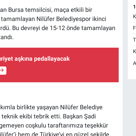
1
an Bursa temsilcisi, maça etkili bir
K
de tamamlayan Nilüfer Belediyespor ikinci
ürdü. Bu devreyi de 15-12 önde tamamlayan
F
andı.
T
K
riyet aşkına pedallayacak
A
kımla birlikte yaşayan Nilüfer Belediye
teknik ekibi tebrik etti. Başkan Şadi
rgemeyen coşkulu taraftarımıza teşekkür
üfer’i hem de Türkiye’yi en güzel şekilde