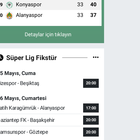
Konyaspor
33
40
9
Alanyaspor
33
37
10
Detaylar için tıklayın
Süper Lig Fikstür
5 Mayıs, Cuma
izespor - Beşiktaş
20:00
6 Mayıs, Cumartesi
atih Karagümrük - Alanyaspor
17:00
aziantep FK - Başakşehir
20:00
amsunspor - Göztepe
20:00