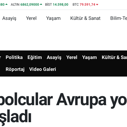
380
ALTIN
6862,09000
BİST
14.598,00
BTC
79.591,74
Asayiş
Yerel
Yaşam
Kültür & Sanat
Bilim-Te
r
Politika
Eğitim
Asayiş
Yerel
Yaşam
Kültür & Sa
Röportaj
Video Galeri
tbolcular Avrupa y
şladı