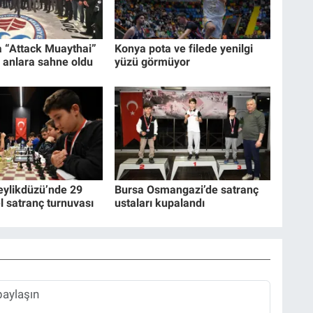
a “Attack Muaythai”
Konya pota ve filede yenilgi
 anlara sahne oldu
yüzü görmüyor
eylikdüzü’nde 29
Bursa Osmangazi’de satranç
l satranç turnuvası
ustaları kupalandı