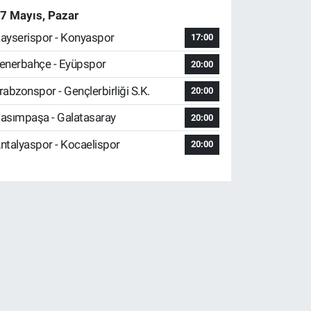
7 Mayıs, Pazar
ayserispor - Konyaspor
17:00
enerbahçe - Eyüpspor
20:00
rabzonspor - Gençlerbirliği S.K.
20:00
asımpaşa - Galatasaray
20:00
ntalyaspor - Kocaelispor
20:00