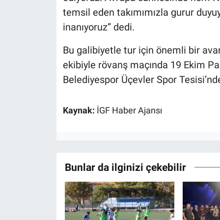
temsil eden takımımızla gurur duyu
inanıyoruz” dedi.
Bu galibiyetle tur için önemli bir av
ekibiyle rövanş maçında 19 Ekim Paz
Belediyespor Üçevler Spor Tesisi’nd
Kaynak:
İGF Haber Ajansı
Bunlar da ilginizi çekebilir