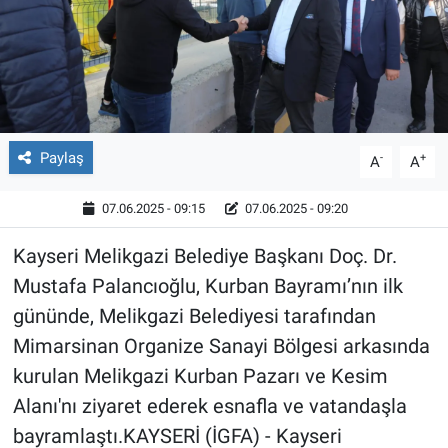
Röportaj
Video Galeri
Paylaş
-
+
A
A
07.06.2025 - 09:15
07.06.2025 - 09:20
Kayseri Melikgazi Belediye Başkanı Doç. Dr.
Mustafa Palancıoğlu, Kurban Bayramı’nın ilk
gününde, Melikgazi Belediyesi tarafından
Mimarsinan Organize Sanayi Bölgesi arkasında
kurulan Melikgazi Kurban Pazarı ve Kesim
Alanı'nı ziyaret ederek esnafla ve vatandaşla
bayramlaştı.KAYSERİ (İGFA) - Kayseri