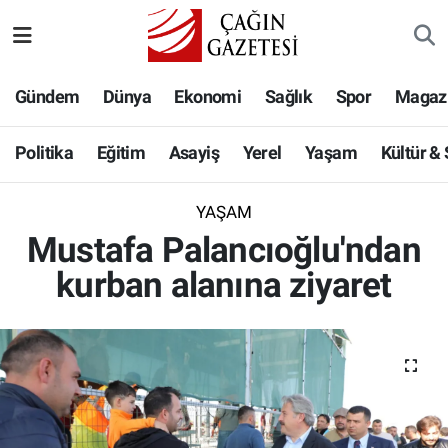
Politika
Nöbetçi Eczaneler
Gündem
Dünya
Ekonomi
Sağlık
Spor
Magaz
Eğitim
Hava Durumu
Politika
Eğitim
Asayiş
Yerel
Yaşam
Kültür &
Asayiş
Namaz Vakitleri
YAŞAM
Yerel
Trafik Durumu
Mustafa Palancıoğlu'ndan
kurban alanına ziyaret
Yaşam
Süper Lig Puan Durumu ve Fikstür
Kültür & Sanat
Tüm Manşetler
Bilim-Teknoloji
Son Dakika Haberleri
Köşe Yazıları
Haber Arşivi