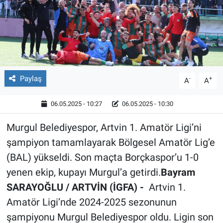
Röportaj
Video Galeri
Paylaş
-
+
A
A
06.05.2025 - 10:27
06.05.2025 - 10:30
Murgul Belediyespor, Artvin 1. Amatör Ligi’ni
şampiyon tamamlayarak Bölgesel Amatör Lig’e
(BAL) yükseldi. Son maçta Borçkaspor’u 1-0
yenen ekip, kupayı Murgul’a getirdi.
Bayram
SARAYOĞLU / ARTVİN (İGFA) -
Artvin 1.
Amatör Ligi’nde 2024-2025 sezonunun
şampiyonu Murgul Belediyespor oldu. Ligin son