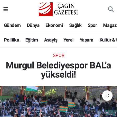
Politika
Nöbetçi Eczaneler
Gündem
Dünya
Ekonomi
Sağlık
Spor
Magaz
Eğitim
Hava Durumu
Politika
Eğitim
Asayiş
Yerel
Yaşam
Kültür &
Asayiş
Namaz Vakitleri
SPOR
Yerel
Trafik Durumu
Murgul Belediyespor BAL’a
yükseldi!
Yaşam
Süper Lig Puan Durumu ve Fikstür
Kültür & Sanat
Tüm Manşetler
Bilim-Teknoloji
Son Dakika Haberleri
Köşe Yazıları
Haber Arşivi