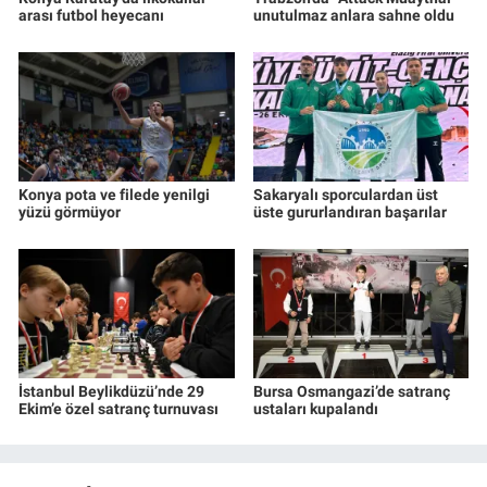
arası futbol heyecanı
unutulmaz anlara sahne oldu
Konya pota ve filede yenilgi
Sakaryalı sporculardan üst
yüzü görmüyor
üste gururlandıran başarılar
İstanbul Beylikdüzü’nde 29
Bursa Osmangazi’de satranç
Ekim’e özel satranç turnuvası
ustaları kupalandı