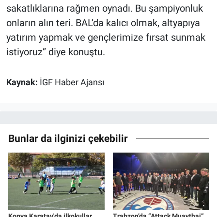
sakatlıklarına rağmen oynadı. Bu şampiyonluk
onların alın teri. BAL’da kalıcı olmak, altyapıya
yatırım yapmak ve gençlerimize fırsat sunmak
istiyoruz” diye konuştu.
Kaynak:
İGF Haber Ajansı
Bunlar da ilginizi çekebilir
Konya Karatay'da ilkokullar
Trabzon’da “Attack Muaythai”