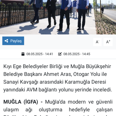
Röportaj
Video Galeri
Paylaş
-
+
A
A
08.05.2025 - 14:41
08.05.2025 - 14:45
Kıyı Ege Belediyeler Birliği ve Muğla Büyükşehir
Belediye Başkanı Ahmet Aras, Otogar Yolu ile
Sanayi Kavşağı arasındaki Karamuğla Deresi
yanındaki AVM bağlantı yolunu yerinde inceledi.
MUĞLA (İGFA) -
Muğla’da modern ve güvenli
ulaşım ağı oluşturma hedefiyle çalışan