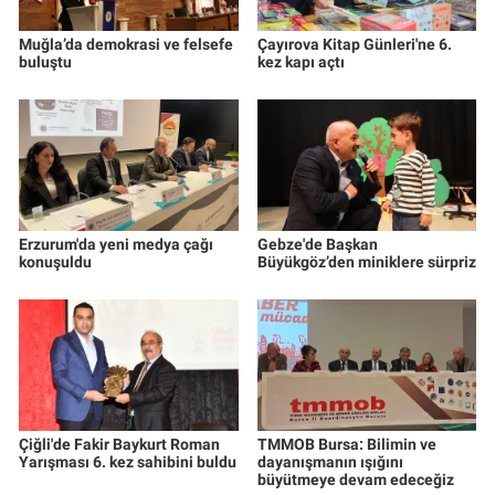
Muğla’da demokrasi ve felsefe
Çayırova Kitap Günleri'ne 6.
buluştu
kez kapı açtı
Erzurum'da yeni medya çağı
Gebze'de Başkan
konuşuldu
Büyükgöz’den miniklere sürpriz
Çiğli'de Fakir Baykurt Roman
TMMOB Bursa: Bilimin ve
Yarışması 6. kez sahibini buldu
dayanışmanın ışığını
büyütmeye devam edeceğiz