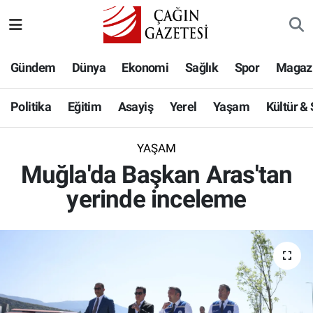
Politika
Nöbetçi Eczaneler
Gündem
Dünya
Ekonomi
Sağlık
Spor
Magaz
Eğitim
Hava Durumu
Politika
Eğitim
Asayiş
Yerel
Yaşam
Kültür &
Asayiş
Namaz Vakitleri
YAŞAM
Yerel
Trafik Durumu
Muğla'da Başkan Aras'tan
yerinde inceleme
Yaşam
Süper Lig Puan Durumu ve Fikstür
Kültür & Sanat
Tüm Manşetler
Bilim-Teknoloji
Son Dakika Haberleri
Köşe Yazıları
Haber Arşivi