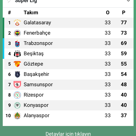
Süper Lig
#
Takım
O
P
Galatasaray
33
77
1
Fenerbahçe
33
73
2
Trabzonspor
33
69
3
Beşiktaş
33
59
4
Göztepe
33
55
5
Başakşehir
33
54
6
Samsunspor
33
48
7
Rizespor
33
40
8
Konyaspor
33
40
9
Alanyaspor
33
37
10
Detaylar için tıklayın