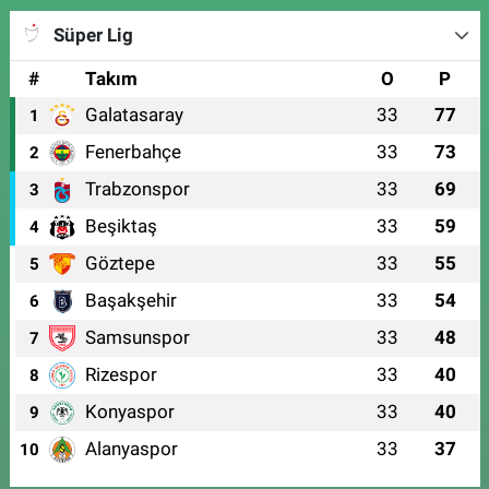
Süper Lig
#
Takım
O
P
Galatasaray
33
77
1
Fenerbahçe
33
73
2
Trabzonspor
33
69
3
Beşiktaş
33
59
4
Göztepe
33
55
5
Başakşehir
33
54
6
Samsunspor
33
48
7
Rizespor
33
40
8
Konyaspor
33
40
9
Alanyaspor
33
37
10