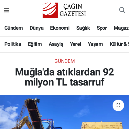
Politika
Nöbetçi Eczaneler
Gündem
Dünya
Ekonomi
Sağlık
Spor
Magaz
Eğitim
Hava Durumu
Politika
Eğitim
Asayiş
Yerel
Yaşam
Kültür &
Asayiş
Namaz Vakitleri
GÜNDEM
Yerel
Trafik Durumu
Muğla'da atıklardan 92
milyon TL tasarruf
Yaşam
Süper Lig Puan Durumu ve Fikstür
Kültür & Sanat
Tüm Manşetler
Bilim-Teknoloji
Son Dakika Haberleri
Köşe Yazıları
Haber Arşivi