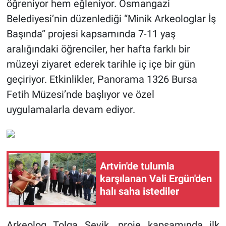
öğreniyor hem eğleniyor. Osmangazi
Belediyesi’nin düzenlediği “Minik Arkeologlar İş
Başında” projesi kapsamında 7-11 yaş
aralığındaki öğrenciler, her hafta farklı bir
müzeyi ziyaret ederek tarihle iç içe bir gün
geçiriyor. Etkinlikler, Panorama 1326 Bursa
Fetih Müzesi’nde başlıyor ve özel
uygulamalarla devam ediyor.
Artvin'de tulumla
karşılanan Vali Ergün'den
halı saha istediler
Arkeolog Tolga Şevik, proje kapsamında ilk