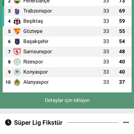
Fenerbahçe
33
73
2
Trabzonspor
33
69
3
Beşiktaş
33
59
4
Göztepe
33
55
5
Başakşehir
33
54
6
Samsunspor
33
48
7
Rizespor
33
40
8
Konyaspor
33
40
9
Alanyaspor
33
37
10
Detaylar için tıklayın
Süper Lig Fikstür