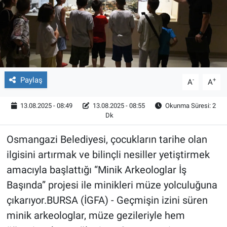
Röportaj
Video Galeri
Paylaş
-
+
A
A
13.08.2025 - 08:49
13.08.2025 - 08:55
Okunma Süresi: 2
Dk
Osmangazi Belediyesi, çocukların tarihe olan
ilgisini artırmak ve bilinçli nesiller yetiştirmek
amacıyla başlattığı “Minik Arkeologlar İş
Başında” projesi ile minikleri müze yolculuğuna
çıkarıyor.BURSA (İGFA) - Geçmişin izini süren
minik arkeologlar, müze gezileriyle hem