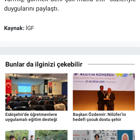
duygularını paylaştı.
Kaynak:
İGF
Bunlar da ilginizi çekebilir
Eskişehir'de öğretmenlere
Başkan Özdemir: Nilüfer’in
uygulamalı eğitim desteği
hedefi çocuk dostu şehir