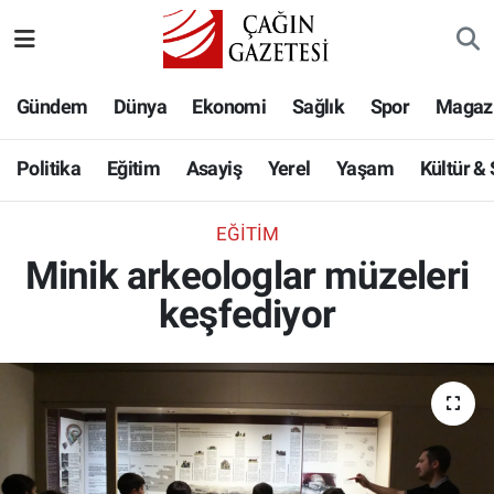
Politika
Nöbetçi Eczaneler
Gündem
Dünya
Ekonomi
Sağlık
Spor
Magaz
Eğitim
Hava Durumu
Politika
Eğitim
Asayiş
Yerel
Yaşam
Kültür &
Asayiş
Namaz Vakitleri
EĞITIM
Yerel
Trafik Durumu
Minik arkeologlar müzeleri
keşfediyor
Yaşam
Süper Lig Puan Durumu ve Fikstür
Kültür & Sanat
Tüm Manşetler
Bilim-Teknoloji
Son Dakika Haberleri
Köşe Yazıları
Haber Arşivi