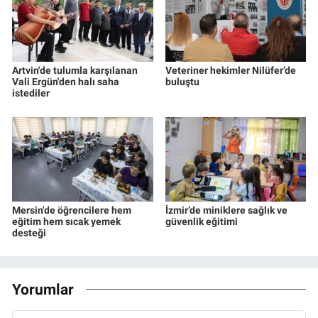
Artvin'de tulumla karşılanan
Veteriner hekimler Nilüfer’de
Vali Ergün'den halı saha
buluştu
istediler
Mersin'de öğrencilere hem
İzmir’de miniklere sağlık ve
eğitim hem sıcak yemek
güvenlik eğitimi
desteği
Yorumlar