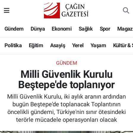
Politika
Nöbetçi Eczaneler
Gündem
Dünya
Ekonomi
Sağlık
Spor
Magaz
Eğitim
Hava Durumu
Politika
Eğitim
Asayiş
Yerel
Yaşam
Kültür &
Asayiş
Namaz Vakitleri
GÜNDEM
Yerel
Trafik Durumu
Milli Güvenlik Kurulu
Beştepe'de toplanıyor
Yaşam
Süper Lig Puan Durumu ve Fikstür
Milli Güvenlik Kurulu, iki aylık aranın ardından
Kültür & Sanat
Tüm Manşetler
bugün Beştepe'de toplanacak Toplantının
öncelikli gündemi, Türkiye'nin sınır ötesindeki
Bilim-Teknoloji
Son Dakika Haberleri
terörle mücadele operasyonları olacak
Köşe Yazıları
Haber Arşivi