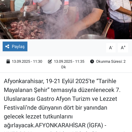
Röportaj
Video Galeri
Paylaş
-
+
A
A
13.09.2025 - 11:30
13.09.2025 - 11:35
Okunma Süresi: 2
Dk
Afyonkarahisar, 19-21 Eylül 2025’te “Tarihle
Mayalanan Şehir” temasıyla düzenlenecek 7.
Uluslararası Gastro Afyon Turizm ve Lezzet
Festivali’nde dünyanın dört bir yanından
gelecek lezzet tutkunlarını
ağırlayacak.AFYONKARAHİSAR (İGFA) -