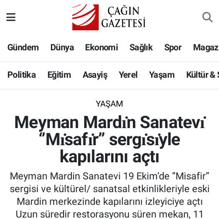
Politika
Nöbetçi Eczaneler
Gündem
Dünya
Ekonomi
Sağlık
Spor
Magaz
Eğitim
Hava Durumu
Politika
Eğitim
Asayiş
Yerel
Yaşam
Kültür &
Asayiş
Namaz Vakitleri
YAŞAM
Yerel
Trafik Durumu
Meyman Mardı̇n Sanatevı̇
‘’Mı̇safı̇r’’ sergı̇sı̇yle
Yaşam
Süper Lig Puan Durumu ve Fikstür
kapılarını açtı
Kültür & Sanat
Tüm Manşetler
Meyman Mardin Sanatevi 19 Ekim’de ‘’Misafir’’
Bilim-Teknoloji
Son Dakika Haberleri
sergisi ve kültürel/ sanatsal etkinlikleriyle eski
Mardin merkezinde kapılarını izleyiciye açtı
Köşe Yazıları
Haber Arşivi
Uzun süredir restorasyonu süren mekan, 11