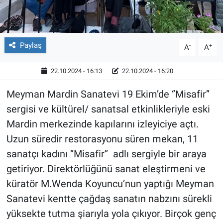
Paylaş
-
+
A
A
22.10.2024 - 16:13
22.10.2024 - 16:20
Meyman Mardin Sanatevi 19 Ekim’de ‘’Misafir’’
sergisi ve kültürel/ sanatsal etkinlikleriyle eski
Mardin merkezinde kapılarını izleyiciye açtı.
Uzun süredir restorasyonu süren mekan, 11
sanatçı kadını ‘’Misafir’’ adlı sergiyle bir araya
getiriyor. Direktörlüğünü sanat eleştirmeni ve
küratör M.Wenda Koyuncu’nun yaptığı Meyman
Sanatevi kentte çağdaş sanatın nabzını sürekli
yüksekte tutma şiarıyla yola çıkıyor. Birçok genç