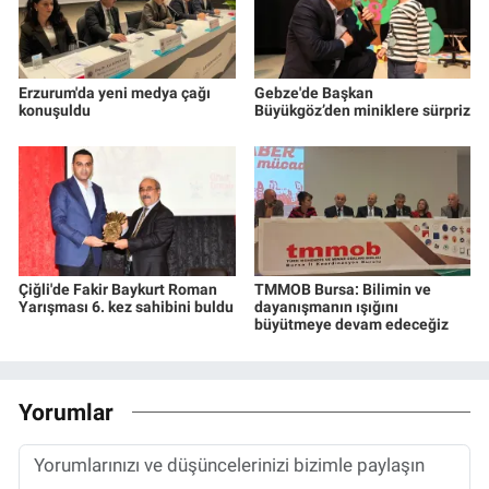
Erzurum'da yeni medya çağı
Gebze'de Başkan
konuşuldu
Büyükgöz’den miniklere sürpriz
Çiğli'de Fakir Baykurt Roman
TMMOB Bursa: Bilimin ve
Yarışması 6. kez sahibini buldu
dayanışmanın ışığını
büyütmeye devam edeceğiz
Yorumlar