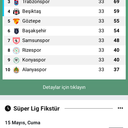
Trabzonspor
33
69
3
Beşiktaş
33
59
4
Göztepe
33
55
5
Başakşehir
33
54
6
Samsunspor
33
48
7
Rizespor
33
40
8
Konyaspor
33
40
9
Alanyaspor
33
37
10
Detaylar için tıklayın
Süper Lig Fikstür
15 Mayıs, Cuma