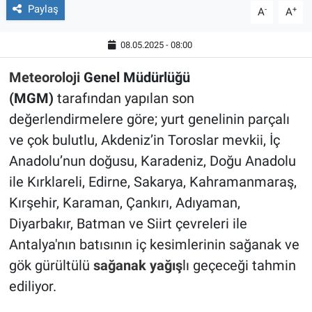
Paylaş
-
+
A
A
08.05.2025 - 08:00
Meteoroloji
Genel Müdürlüğü
(MGM)
tarafından yapılan son
değerlendirmelere göre; yurt genelinin parçalı
ve çok bulutlu, Akdeniz’in Toroslar mevkii, İç
Anadolu’nun doğusu, Karadeniz, Doğu Anadolu
ile Kırklareli, Edirne, Sakarya, Kahramanmaraş,
Kırşehir, Karaman, Çankırı, Adıyaman,
Diyarbakır, Batman ve Siirt çevreleri ile
Antalya'nın batısının iç kesimlerinin sağanak ve
gök gürültülü
sağanak yağış
lı geçeceği tahmin
ediliyor.