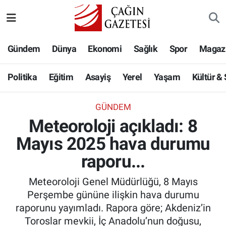
Politika
Nöbetçi Eczaneler
Gündem
Dünya
Ekonomi
Sağlık
Spor
Magaz
Eğitim
Hava Durumu
Politika
Eğitim
Asayiş
Yerel
Yaşam
Kültür &
Asayiş
Namaz Vakitleri
GÜNDEM
Yerel
Trafik Durumu
Meteoroloji açıkladı: 8
Mayıs 2025 hava durumu
Yaşam
Süper Lig Puan Durumu ve Fikstür
raporu...
Kültür & Sanat
Tüm Manşetler
Meteoroloji Genel Müdürlüğü, 8 Mayıs
Bilim-Teknoloji
Son Dakika Haberleri
Perşembe gününe ilişkin hava durumu
raporunu yayımladı. Rapora göre; Akdeniz’in
Köşe Yazıları
Haber Arşivi
Toroslar mevkii, İç Anadolu’nun doğusu,