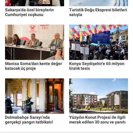
Sakarya'da özel bireylerin
Turistik Doğu Ekspresi biletleri
Cumhuriyet coşkusu
satışta
Manisa Soma'dan kente değer
Konya Seydişehir'e 65 milyon
katacak üç proje
liralık tesis
Dolmabahçe Sarayı’nda
Yüzyılın Konut Projesi ile ilgili
gerçekçi yangın tatbikatı!
merak edilen 30 soru ve yanıtı