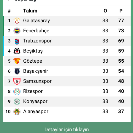
#
Takım
O
P
Galatasaray
33
77
1
Fenerbahçe
33
73
2
Trabzonspor
33
69
3
Beşiktaş
33
59
4
Göztepe
33
55
5
Başakşehir
33
54
6
Samsunspor
33
48
7
Rizespor
33
40
8
Konyaspor
33
40
9
Alanyaspor
33
37
10
Detaylar için tıklayın