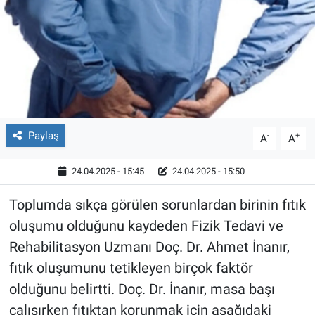
Röportaj
Video Galeri
Paylaş
-
+
A
A
24.04.2025 - 15:45
24.04.2025 - 15:50
Toplumda sıkça görülen sorunlardan birinin fıtık
oluşumu olduğunu kaydeden Fizik Tedavi ve
Rehabilitasyon Uzmanı Doç. Dr. Ahmet İnanır,
fıtık oluşumunu tetikleyen birçok faktör
olduğunu belirtti. Doç. Dr. İnanır, masa başı
çalışırken fıtıktan korunmak için aşağıdaki