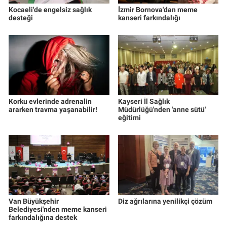
Kocaeli'de engelsiz sağlık
İzmir Bornova'dan meme
desteği
kanseri farkındalığı
Korku evlerinde adrenalin
Kayseri İl Sağlık
ararken travma yaşanabilir!
Müdürlüğü'nden 'anne sütü'
eğitimi
Van Büyükşehir
Diz ağrılarına yenilikçi çözüm
Belediyesi'nden meme kanseri
farkındalığına destek