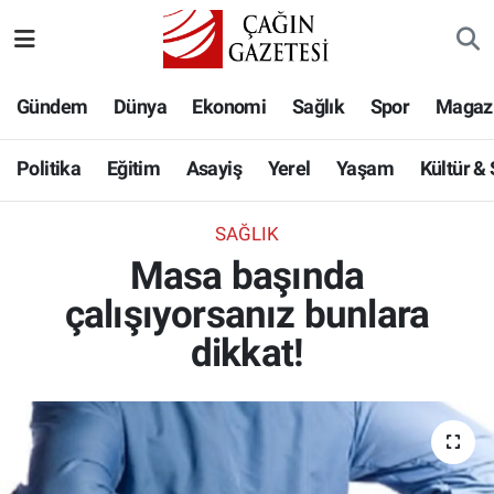
Politika
Nöbetçi Eczaneler
Gündem
Dünya
Ekonomi
Sağlık
Spor
Magaz
Eğitim
Hava Durumu
Politika
Eğitim
Asayiş
Yerel
Yaşam
Kültür &
Asayiş
Namaz Vakitleri
SAĞLIK
Yerel
Trafik Durumu
Masa başında
çalışıyorsanız bunlara
Yaşam
Süper Lig Puan Durumu ve Fikstür
dikkat!
Kültür & Sanat
Tüm Manşetler
Bilim-Teknoloji
Son Dakika Haberleri
Köşe Yazıları
Haber Arşivi