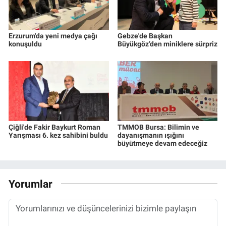
Erzurum'da yeni medya çağı
Gebze'de Başkan
konuşuldu
Büyükgöz’den miniklere sürpriz
Çiğli'de Fakir Baykurt Roman
TMMOB Bursa: Bilimin ve
Yarışması 6. kez sahibini buldu
dayanışmanın ışığını
büyütmeye devam edeceğiz
Yorumlar