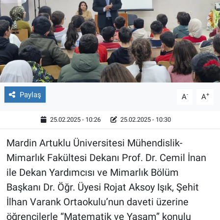
Röportaj
Video Galeri
Paylaş
-
+
A
A
25.02.2025 - 10:26
25.02.2025 - 10:30
Mardin Artuklu Üniversitesi Mühendislik-
Mimarlık Fakültesi Dekanı Prof. Dr. Cemil İnan
ile Dekan Yardımcısı ve Mimarlık Bölüm
Başkanı Dr. Öğr. Üyesi Rojat Aksoy Işık, Şehit
İlhan Varank Ortaokulu’nun daveti üzerine
öğrencilerle “Matematik ve Yaşam” konulu