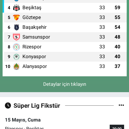
Beşiktaş
33
59
4
Göztepe
33
55
5
Başakşehir
33
54
6
Samsunspor
33
48
7
Rizespor
33
40
8
Konyaspor
33
40
9
Alanyaspor
33
37
10
Detaylar için tıklayın
Süper Lig Fikstür
15 Mayıs, Cuma
Rizespor - Beşiktaş
20:00