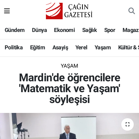
Politika
Nöbetçi Eczaneler
Gündem
Dünya
Ekonomi
Sağlık
Spor
Magaz
Eğitim
Hava Durumu
Politika
Eğitim
Asayiş
Yerel
Yaşam
Kültür &
Asayiş
Namaz Vakitleri
YAŞAM
Yerel
Trafik Durumu
Mardin'de öğrencilere
'Matematik ve Yaşam'
Yaşam
Süper Lig Puan Durumu ve Fikstür
söyleşisi
Kültür & Sanat
Tüm Manşetler
Bilim-Teknoloji
Son Dakika Haberleri
Köşe Yazıları
Haber Arşivi