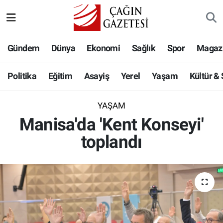
Politika
Nöbetçi Eczaneler
Gündem
Dünya
Ekonomi
Sağlık
Spor
Magaz
Eğitim
Hava Durumu
Politika
Eğitim
Asayiş
Yerel
Yaşam
Kültür &
Asayiş
Namaz Vakitleri
YAŞAM
Yerel
Trafik Durumu
Manisa'da 'Kent Konseyi'
toplandı
Yaşam
Süper Lig Puan Durumu ve Fikstür
Kültür & Sanat
Tüm Manşetler
Bilim-Teknoloji
Son Dakika Haberleri
Köşe Yazıları
Haber Arşivi