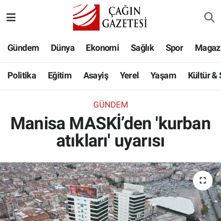
Politika
Nöbetçi Eczaneler
Gündem
Dünya
Ekonomi
Sağlık
Spor
Magaz
Eğitim
Hava Durumu
Politika
Eğitim
Asayiş
Yerel
Yaşam
Kültür &
Asayiş
Namaz Vakitleri
GÜNDEM
Yerel
Trafik Durumu
Manisa MASKİ’den 'kurban
atıkları' uyarısı
Yaşam
Süper Lig Puan Durumu ve Fikstür
Kültür & Sanat
Tüm Manşetler
Bilim-Teknoloji
Son Dakika Haberleri
Köşe Yazıları
Haber Arşivi