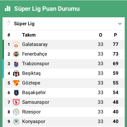
Süper Lig Puan Durumu
Süper Lig
#
Takım
O
P
Galatasaray
33
77
1
Fenerbahçe
33
73
2
Trabzonspor
33
69
3
Beşiktaş
33
59
4
Göztepe
33
55
5
Başakşehir
33
54
6
Samsunspor
33
48
7
Rizespor
33
40
8
Konyaspor
33
40
9