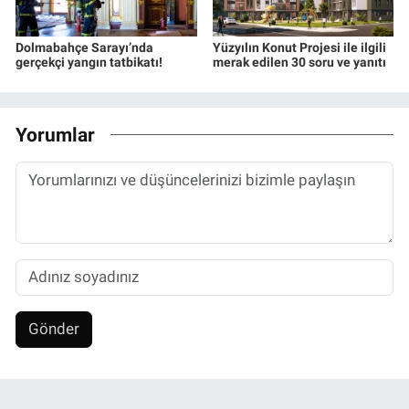
Dolmabahçe Sarayı’nda
Yüzyılın Konut Projesi ile ilgili
gerçekçi yangın tatbikatı!
merak edilen 30 soru ve yanıtı
Yorumlar
Gönder