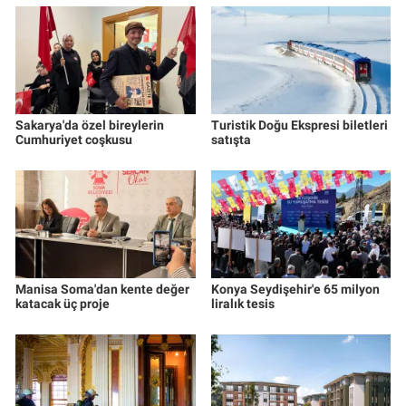
Sakarya'da özel bireylerin
Turistik Doğu Ekspresi biletleri
Cumhuriyet coşkusu
satışta
Manisa Soma'dan kente değer
Konya Seydişehir'e 65 milyon
katacak üç proje
liralık tesis