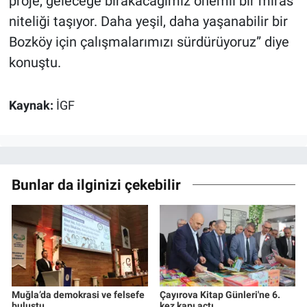
proje, geleceğe bırakacağımız önemli bir miras
niteliği taşıyor. Daha yeşil, daha yaşanabilir bir
Bozköy için çalışmalarımızı sürdürüyoruz” diye
konuştu.
Kaynak:
İGF
Bunlar da ilginizi çekebilir
Muğla’da demokrasi ve felsefe
Çayırova Kitap Günleri'ne 6.
buluştu
kez kapı açtı