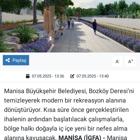
Röportaj
Video Galeri
Paylaş
-
+
A
A
07.05.2025 - 13:36
07.05.2025 - 13:40
Manisa Büyükşehir Belediyesi, Bozköy Deresi’ni
temizleyerek modern bir rekreasyon alanına
dönüştürüyor. Kısa süre önce gerçekleştirilen
ihalenin ardından başlatılacak çalışmalarla,
bölge halkı doğayla iç içe yeni bir nefes alma
alanına kavuşacak.
MANİSA (İGFA) -
Manisa