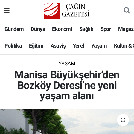
Politika
Nöbetçi Eczaneler
Gündem
Dünya
Ekonomi
Sağlık
Spor
Magaz
Eğitim
Hava Durumu
Politika
Eğitim
Asayiş
Yerel
Yaşam
Kültür &
Asayiş
Namaz Vakitleri
YAŞAM
Yerel
Trafik Durumu
Manisa Büyükşehir’den
Bozköy Deresi’ne yeni
Yaşam
Süper Lig Puan Durumu ve Fikstür
yaşam alanı
Kültür & Sanat
Tüm Manşetler
Bilim-Teknoloji
Son Dakika Haberleri
Köşe Yazıları
Haber Arşivi