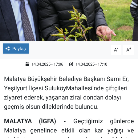
Röportaj
Video Galeri
Paylaş
-
+
A
A
14.04.2025 - 17:06
14.04.2025 - 17:10
Malatya Büyükşehir Belediye Başkanı Sami Er,
Yeşilyurt İlçesi SuluköyMahallesi’nde çiftçileri
ziyaret ederek, yaşanan zirai dondan dolayı
geçmiş olsun dileklerinde bulundu.
MALATYA (İGFA) -
Geçtiğimiz günlerde
Malatya genelinde etkili olan kar yağışı ve