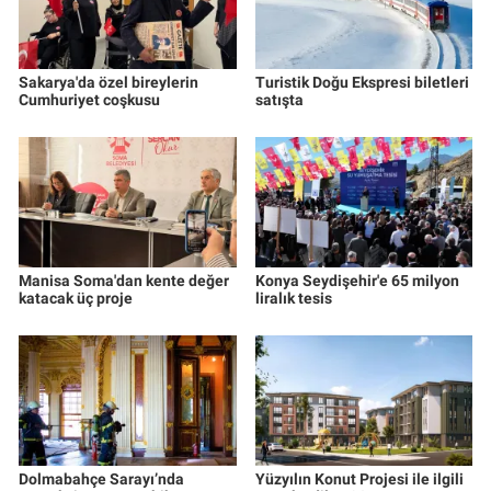
Sakarya'da özel bireylerin
Turistik Doğu Ekspresi biletleri
Cumhuriyet coşkusu
satışta
Manisa Soma'dan kente değer
Konya Seydişehir'e 65 milyon
katacak üç proje
liralık tesis
Dolmabahçe Sarayı’nda
Yüzyılın Konut Projesi ile ilgili