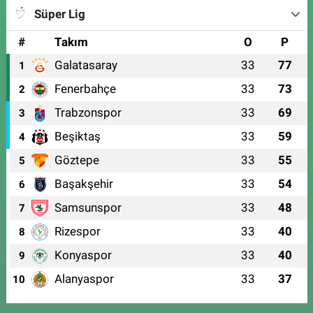
Süper Lig
#
Takım
O
P
Galatasaray
33
77
1
Fenerbahçe
33
73
2
Trabzonspor
33
69
3
Beşiktaş
33
59
4
Göztepe
33
55
5
Başakşehir
33
54
6
Samsunspor
33
48
7
Rizespor
33
40
8
Konyaspor
33
40
9
Alanyaspor
33
37
10