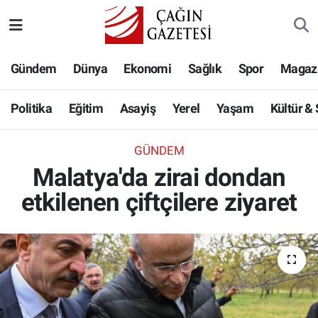
Politika
Nöbetçi Eczaneler
Gündem
Dünya
Ekonomi
Sağlık
Spor
Magaz
Eğitim
Hava Durumu
Politika
Eğitim
Asayiş
Yerel
Yaşam
Kültür &
Asayiş
Namaz Vakitleri
GÜNDEM
Yerel
Trafik Durumu
Malatya'da zirai dondan
etkilenen çiftçilere ziyaret
Yaşam
Süper Lig Puan Durumu ve Fikstür
Kültür & Sanat
Tüm Manşetler
Bilim-Teknoloji
Son Dakika Haberleri
Köşe Yazıları
Haber Arşivi