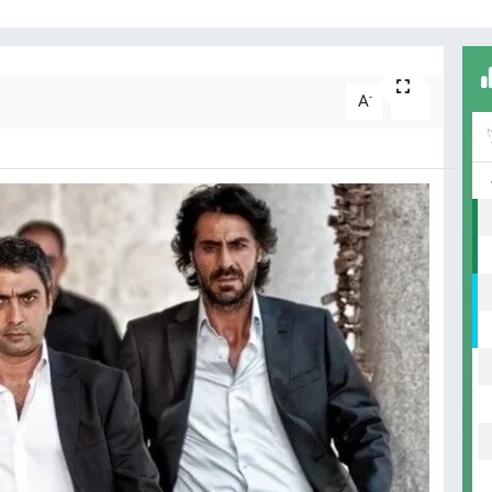
-
+
A
A