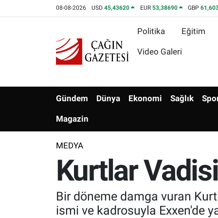
08-08-2026
USD
45,43620
EUR
53,38690
GBP
61,60
Politika
Eğitim
Politika
Nöbetçi Eczaneler
Video Galeri
Eğitim
Hava Durumu
Asayiş
Namaz Vakitleri
Gündem
Dünya
Ekonomi
Sağlık
Spo
Yerel
Trafik Durumu
Magazin
Yaşam
Süper Lig Puan Durumu ve Fikstür
MEDYA
Kurtlar Vadis
Kültür & Sanat
Tüm Manşetler
Bilim-Teknoloji
Son Dakika Haberleri
Bir döneme damga vuran Kurtlar
ismi ve kadrosuyla Exxen'de y
Köşe Yazıları
Haber Arşivi