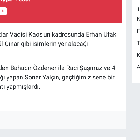
1
K
F
rtlar Vadisi Kaos'un kadrosunda Erhan Ufak,
T
Çınar gibi isimlerin yer alacağı
K
A
inden Bahadır Özdener ile Raci Şaşmaz ve 4
ı yapan Soner Yalçın, geçtiğimiz sene bir
tı yapmışlardı.