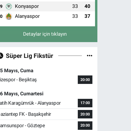
Konyaspor
33
40
9
Alanyaspor
33
37
10
Detaylar için tıklayın
Süper Lig Fikstür
5 Mayıs, Cuma
izespor - Beşiktaş
20:00
6 Mayıs, Cumartesi
atih Karagümrük - Alanyaspor
17:00
aziantep FK - Başakşehir
20:00
amsunspor - Göztepe
20:00