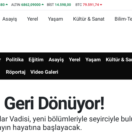
380
ALTIN
6862,09000
BİST
14.598,00
BTC
79.591,74
Asayiş
Yerel
Yaşam
Kültür & Sanat
Bilim-Te
r
Politika
Eğitim
Asayiş
Yerel
Yaşam
Kültür & Sa
Röportaj
Video Galeri
i Geri Dönüyor!
 Vadisi, yeni bölümleriyle seyirciyle bul
ayın hayatına başlayacak.