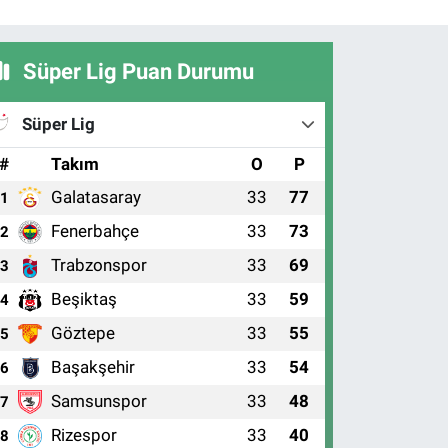
Süper Lig Puan Durumu
Süper Lig
#
Takım
O
P
Galatasaray
33
77
1
Fenerbahçe
33
73
2
Trabzonspor
33
69
3
Beşiktaş
33
59
4
Göztepe
33
55
5
Başakşehir
33
54
6
Samsunspor
33
48
7
Rizespor
33
40
8