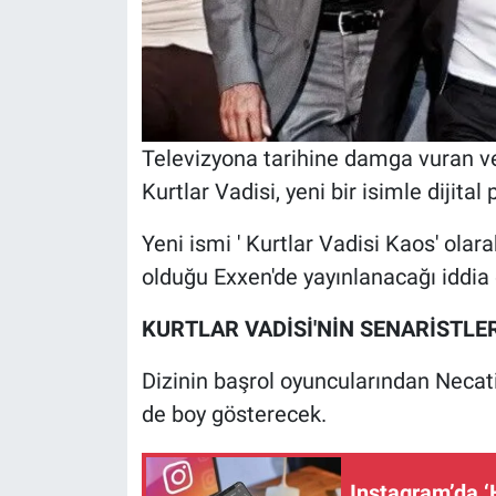
Televizyona tarihine damga vuran ve 
Kurtlar Vadisi, yeni bir isimle dijit
Yeni ismi ' Kurtlar Vadisi Kaos' olarak
olduğu Exxen'de yayınlanacağı iddia e
KURTLAR VADİSİ'NİN SENARİSTL
Dizinin başrol oyuncularından Neca
de boy gösterecek.
Instagram’da ‘