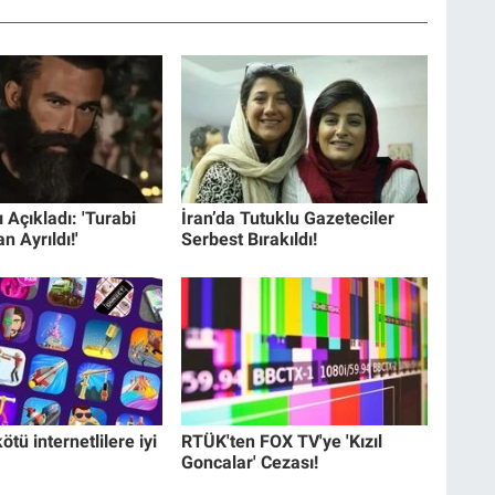
ı Açıkladı: 'Turabi
İran’da Tutuklu Gazeteciler
n Ayrıldı!'
Serbest Bırakıldı!
tü internetlilere iyi
RTÜK'ten FOX TV'ye 'Kızıl
Goncalar' Cezası!