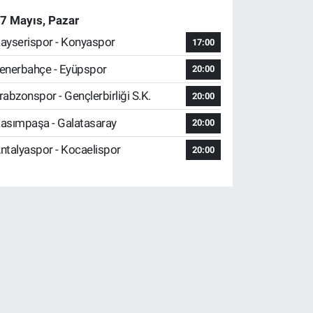
7 Mayıs, Pazar
ayserispor - Konyaspor
17:00
enerbahçe - Eyüpspor
20:00
rabzonspor - Gençlerbirliği S.K.
20:00
asımpaşa - Galatasaray
20:00
ntalyaspor - Kocaelispor
20:00