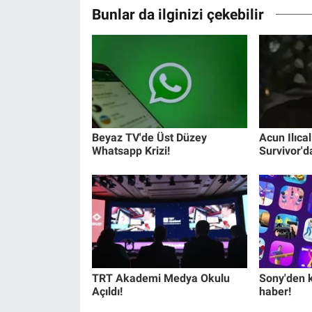
Bunlar da ilginizi çekebilir
Beyaz TV'de Üst Düzey
Acun Ilıcal
Whatsapp Krizi!
Survivor'da
TRT Akademi Medya Okulu
Sony'den kö
Açıldı!
haber!