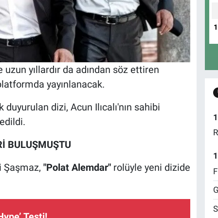
uzun yıllardır da adından söz ettiren
al platformda yayınlanacak.
 duyurulan dizi, Acun Ilıcalı'nın sahibi
1
dildi.
R
ERİ BULUŞMUŞTU
1
ti Şaşmaz,
"Polat Alemdar"
rolüyle yeni dizide
F
G
S
Hype’ Testi!