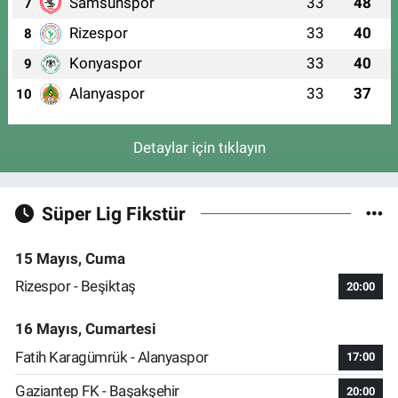
Samsunspor
33
48
7
Rizespor
33
40
8
Konyaspor
33
40
9
Alanyaspor
33
37
10
Detaylar için tıklayın
Süper Lig Fikstür
15 Mayıs, Cuma
Rizespor - Beşiktaş
20:00
16 Mayıs, Cumartesi
Fatih Karagümrük - Alanyaspor
17:00
Gaziantep FK - Başakşehir
20:00