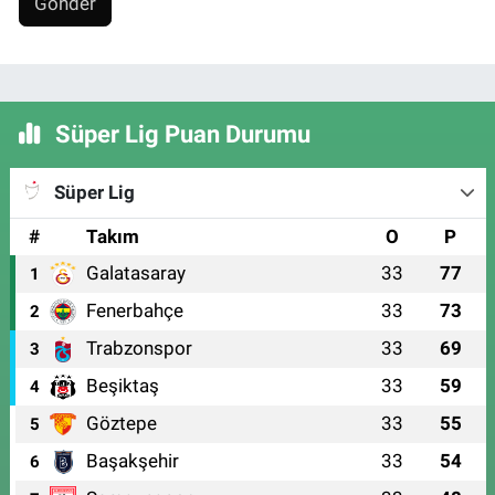
Gönder
Süper Lig Puan Durumu
Süper Lig
#
Takım
O
P
Galatasaray
33
77
1
Fenerbahçe
33
73
2
Trabzonspor
33
69
3
Beşiktaş
33
59
4
Göztepe
33
55
5
Başakşehir
33
54
6