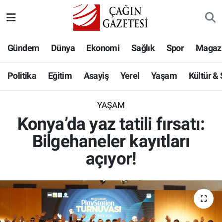
Politika
Nöbetçi Eczaneler
Gündem
Dünya
Ekonomi
Sağlık
Spor
Magaz
Eğitim
Hava Durumu
Politika
Eğitim
Asayiş
Yerel
Yaşam
Kültür &
Asayiş
Namaz Vakitleri
YAŞAM
Yerel
Trafik Durumu
Konya’da yaz tatili fırsatı:
Bilgehaneler kayıtları
Yaşam
Süper Lig Puan Durumu ve Fikstür
açıyor!
Kültür & Sanat
Tüm Manşetler
Bilim-Teknoloji
Son Dakika Haberleri
Köşe Yazıları
Haber Arşivi