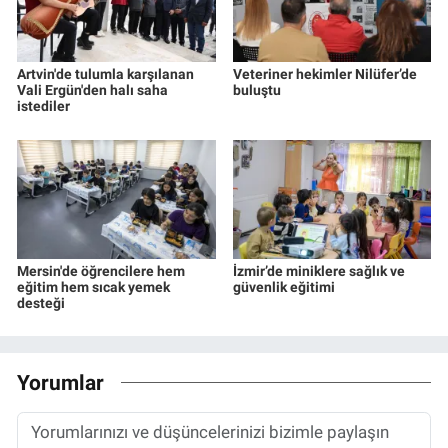
Artvin'de tulumla karşılanan
Veteriner hekimler Nilüfer’de
Vali Ergün'den halı saha
buluştu
istediler
Mersin'de öğrencilere hem
İzmir’de miniklere sağlık ve
eğitim hem sıcak yemek
güvenlik eğitimi
desteği
Yorumlar