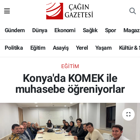
Politika
Nöbetçi Eczaneler
Gündem
Dünya
Ekonomi
Sağlık
Spor
Magaz
Eğitim
Hava Durumu
Politika
Eğitim
Asayiş
Yerel
Yaşam
Kültür &
Asayiş
Namaz Vakitleri
EĞITIM
Yerel
Trafik Durumu
Konya'da KOMEK ile
muhasebe öğreniyorlar
Yaşam
Süper Lig Puan Durumu ve Fikstür
Kültür & Sanat
Tüm Manşetler
Bilim-Teknoloji
Son Dakika Haberleri
Köşe Yazıları
Haber Arşivi