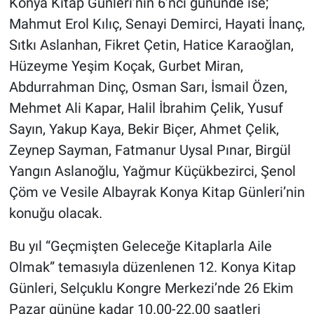
Konya Kitap Günleri’nin 6’ncı gününde ise;
Mahmut Erol Kılıç, Senayi Demirci, Hayati İnanç,
Sıtkı Aslanhan, Fikret Çetin, Hatice Karaoğlan,
Hüzeyme Yeşim Koçak, Gurbet Miran,
Abdurrahman Dinç, Osman Sarı, İsmail Özen,
Mehmet Ali Kapar, Halil İbrahim Çelik, Yusuf
Sayın, Yakup Kaya, Bekir Biçer, Ahmet Çelik,
Zeynep Sayman, Fatmanur Uysal Pınar, Birgül
Yangın Aslanoğlu, Yağmur Küçükbezirci, Şenol
Çöm ve Vesile Albayrak Konya Kitap Günleri’nin
konuğu olacak.
Bu yıl “Geçmişten Geleceğe Kitaplarla Aile
Olmak” temasıyla düzenlenen 12. Konya Kitap
Günleri, Selçuklu Kongre Merkezi’nde 26 Ekim
Pazar gününe kadar 10.00-22.00 saatleri