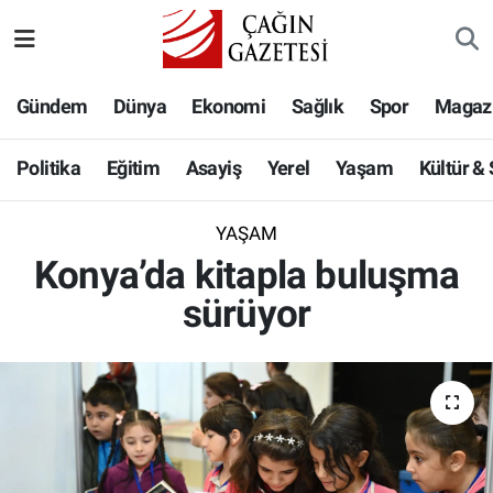
Politika
Nöbetçi Eczaneler
Gündem
Dünya
Ekonomi
Sağlık
Spor
Magaz
Eğitim
Hava Durumu
Politika
Eğitim
Asayiş
Yerel
Yaşam
Kültür &
Asayiş
Namaz Vakitleri
YAŞAM
Yerel
Trafik Durumu
Konya’da kitapla buluşma
sürüyor
Yaşam
Süper Lig Puan Durumu ve Fikstür
Kültür & Sanat
Tüm Manşetler
Bilim-Teknoloji
Son Dakika Haberleri
Köşe Yazıları
Haber Arşivi