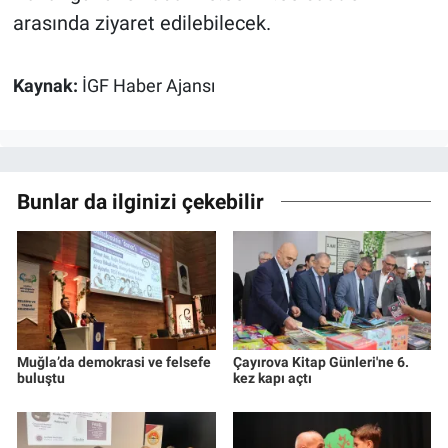
arasında ziyaret edilebilecek.
Kaynak:
İGF Haber Ajansı
Bunlar da ilginizi çekebilir
Muğla’da demokrasi ve felsefe
Çayırova Kitap Günleri'ne 6.
buluştu
kez kapı açtı