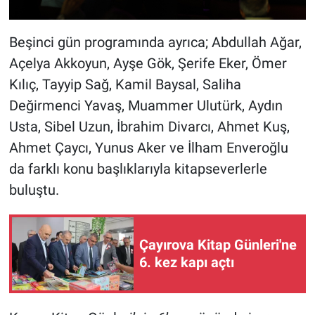
Beşinci gün programında ayrıca; Abdullah Ağar,
Açelya Akkoyun, Ayşe Gök, Şerife Eker, Ömer
Kılıç, Tayyip Sağ, Kamil Baysal, Saliha
Değirmenci Yavaş, Muammer Ulutürk, Aydın
Usta, Sibel Uzun, İbrahim Divarcı, Ahmet Kuş,
Ahmet Çaycı, Yunus Aker ve İlham Enveroğlu
da farklı konu başlıklarıyla kitapseverlerle
buluştu.
Çayırova Kitap Günleri'ne
6. kez kapı açtı