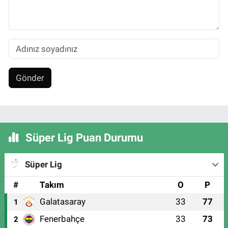
Gönder
Süper Lig Puan Durumu
Süper Lig
#
Takım
O
P
Galatasaray
33
77
1
Fenerbahçe
33
73
2