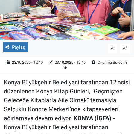
Röportaj
Video Galeri
Paylaş
-
+
A
A
23.10.2025 - 12:40
23.10.2025 - 12:45
Okunma Süresi: 3
Dk
Konya Büyükşehir Belediyesi tarafından 12’ncisi
düzenlenen Konya Kitap Günleri, “Geçmişten
Geleceğe Kitaplarla Aile Olmak” temasıyla
Selçuklu Kongre Merkezi’nde kitapseverleri
ağırlamaya devam ediyor.
KONYA (İGFA) -
Konya Büyükşehir Belediyesi tarafından