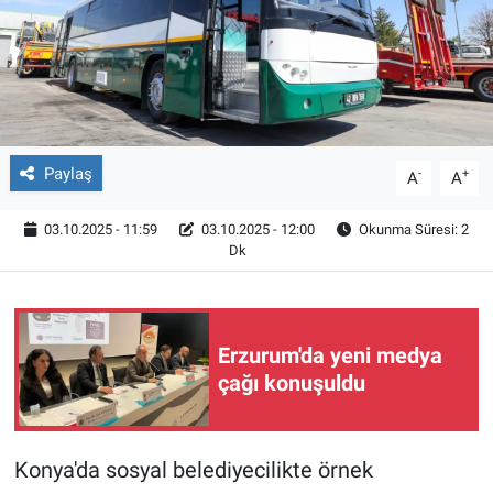
Röportaj
Video Galeri
Paylaş
-
+
A
A
03.10.2025 - 11:59
03.10.2025 - 12:00
Okunma Süresi: 2
Dk
Erzurum'da yeni medya
çağı konuşuldu
Konya'da sosyal belediyecilikte örnek