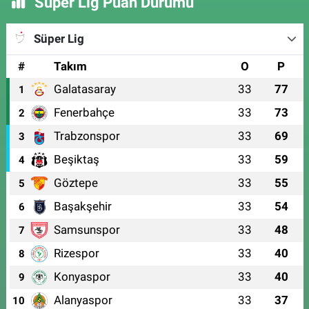
Süper Lig Puan Durumu
Süper Lig
#
Takım
O
P
Galatasaray
33
77
1
Fenerbahçe
33
73
2
Trabzonspor
33
69
3
Beşiktaş
33
59
4
Göztepe
33
55
5
Başakşehir
33
54
6
Samsunspor
33
48
7
Rizespor
33
40
8
Konyaspor
33
40
9
Alanyaspor
33
37
10