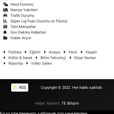
Hava Durumu
Namaz Vakitleri
Trafik Durumu
Süper Lig Puan Durumu ve Fikstür
Tüm Manşetler
Son Dakika Haberleri
Haber Arşivi
Politika
Eğitim
Asayiş
Yerel
Yaşam
Kültür & Sanat
Bilim-Teknoloji
Köşe Yazıları
Röportaj
Video Galeri
RSS
Copyright © 2022. Her hakkı saklıdır.
Haber Yazılımı:
TE Bilişim
En iyi site deneyimi sağlamak için çerezlerden