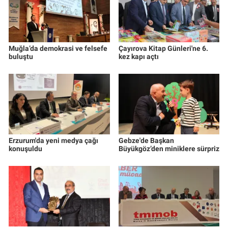
Muğla’da demokrasi ve felsefe
Çayırova Kitap Günleri'ne 6.
buluştu
kez kapı açtı
Erzurum'da yeni medya çağı
Gebze'de Başkan
konuşuldu
Büyükgöz’den miniklere sürpriz