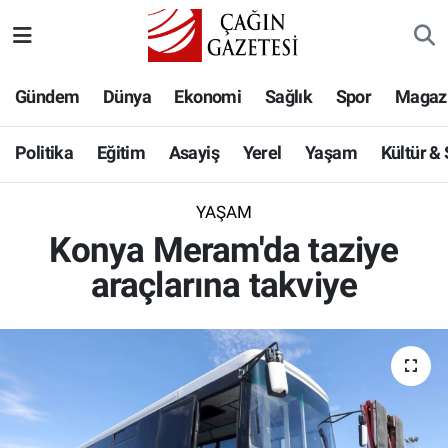
Politika
Nöbetçi Eczaneler
Gündem
Dünya
Ekonomi
Sağlık
Spor
Magaz
Eğitim
Hava Durumu
Politika
Eğitim
Asayiş
Yerel
Yaşam
Kültür &
Asayiş
Namaz Vakitleri
YAŞAM
Yerel
Trafik Durumu
Konya Meram'da taziye
araçlarına takviye
Yaşam
Süper Lig Puan Durumu ve Fikstür
Kültür & Sanat
Tüm Manşetler
Bilim-Teknoloji
Son Dakika Haberleri
Köşe Yazıları
Haber Arşivi