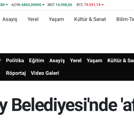
380
ALTIN
6862,09000
BİST
14.598,00
BTC
79.591,74
Asayiş
Yerel
Yaşam
Kültür & Sanat
Bilim-Te
r
Politika
Eğitim
Asayiş
Yerel
Yaşam
Kültür & Sa
Röportaj
Video Galeri
 Belediyesi'nde 'af