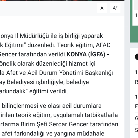
-
+
A
A
nya İl Müdürlüğü ile iş birliği yaparak
k Eğitimi” düzenledi. Teorik eğitim, AFAD
ncer tarafından verildi.
KONYA (İGFA) -
önelik olarak düzenlediği hizmet içi
a Afet ve Acil Durum Yönetimi Başkanlığı
1
 Belediyesi işbirliğiyle, belediye
R
kındalık” eğitimi verildi.
1
ı bilinçlenmesi ve olası acil durumlara
F
irilen teorik eğitim, uygulamalı tatbikatlarla
G
rtarma Birim Şefi Serdar Gencer tarafından
S
k afet farkındalığı ve yangına müdahale