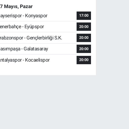
7 Mayıs, Pazar
ayserispor - Konyaspor
17:00
enerbahçe - Eyüpspor
20:00
rabzonspor - Gençlerbirliği S.K.
20:00
asımpaşa - Galatasaray
20:00
ntalyaspor - Kocaelispor
20:00