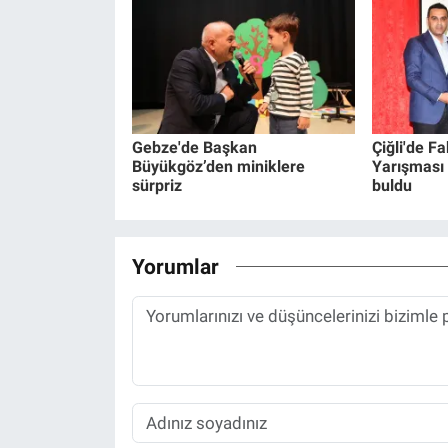
Gebze'de Başkan
Çiğli'de F
Büyükgöz’den miniklere
Yarışması 
sürpriz
buldu
Yorumlar