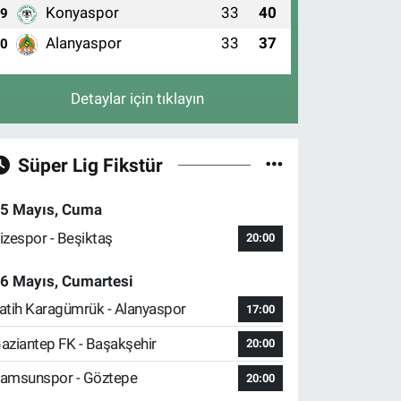
Konyaspor
33
40
9
Alanyaspor
33
37
10
Detaylar için tıklayın
Süper Lig Fikstür
5 Mayıs, Cuma
izespor - Beşiktaş
20:00
6 Mayıs, Cumartesi
atih Karagümrük - Alanyaspor
17:00
aziantep FK - Başakşehir
20:00
amsunspor - Göztepe
20:00