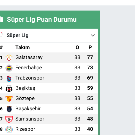
Süper Lig Puan Durumu
Süper Lig
#
Takım
O
P
Galatasaray
33
77
1
Fenerbahçe
33
73
2
Trabzonspor
33
69
3
Beşiktaş
33
59
4
Göztepe
33
55
5
Başakşehir
33
54
6
Samsunspor
33
48
7
Rizespor
33
40
8