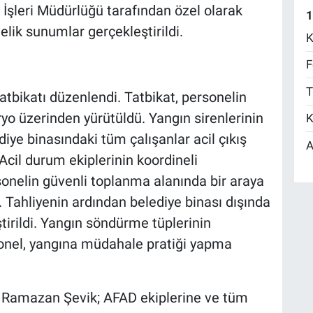
 İşleri Müdürlüğü tarafından özel olarak
1
lik sunumlar gerçekleştirildi.
K
F
T
atbikatı düzenlendi. Tatbikat, personelin
ryo üzerinden yürütüldü. Yangın sirenlerinin
K
iye binasındaki tüm çalışanlar acil çıkış
A
 Acil durum ekiplerinin koordineli
sonelin güvenli toplanma alanında bir araya
 Tahliyenin ardından belediye binası dışında
irildi. Yangın söndürme tüplerinin
ersonel, yangına müdahale pratiği yapma
 Ramazan Şevik; AFAD ekiplerine ve tüm