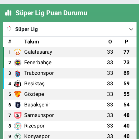
Süper Lig Puan Durumu
Süper Lig
#
Takım
O
P
Galatasaray
33
77
1
Fenerbahçe
33
73
2
Trabzonspor
33
69
3
Beşiktaş
33
59
4
Göztepe
33
55
5
Başakşehir
33
54
6
Samsunspor
33
48
7
Rizespor
33
40
8
Konyaspor
33
40
9