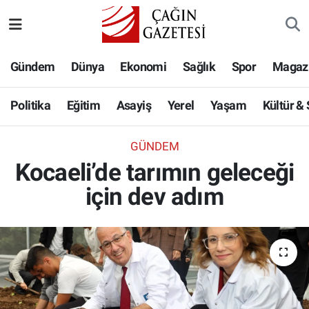
Politika
Nöbetçi Eczaneler
Gündem
Dünya
Ekonomi
Sağlık
Spor
Magaz
Eğitim
Hava Durumu
Politika
Eğitim
Asayiş
Yerel
Yaşam
Kültür &
Asayiş
Namaz Vakitleri
GÜNDEM
Yerel
Trafik Durumu
Kocaeli’de tarımın geleceği
için dev adım
Yaşam
Süper Lig Puan Durumu ve Fikstür
Kültür & Sanat
Tüm Manşetler
Bilim-Teknoloji
Son Dakika Haberleri
Köşe Yazıları
Haber Arşivi