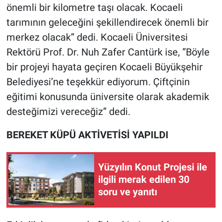
önemli bir kilometre taşı olacak. Kocaeli
tarımının geleceğini şekillendirecek önemli bir
merkez olacak” dedi. Kocaeli Üniversitesi
Rektörü Prof. Dr. Nuh Zafer Cantürk ise, ”Böyle
bir projeyi hayata geçiren Kocaeli Büyükşehir
Belediyesi’ne teşekkür ediyorum. Çiftçinin
eğitimi konusunda üniversite olarak akademik
desteğimizi vereceğiz” dedi.
BEREKET KÜPÜ AKTİVETİSİ YAPILDI
Yüzyılın Konut Projesi ile
ilgili merak edilen 30
soru ve yanıtı