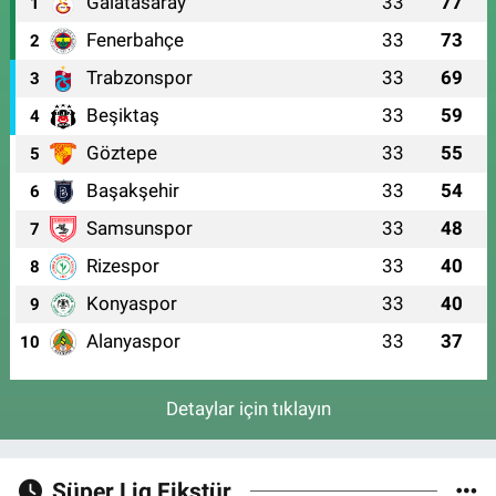
Galatasaray
33
77
1
Fenerbahçe
33
73
2
Trabzonspor
33
69
3
Beşiktaş
33
59
4
Göztepe
33
55
5
Başakşehir
33
54
6
Samsunspor
33
48
7
Rizespor
33
40
8
Konyaspor
33
40
9
Alanyaspor
33
37
10
Detaylar için tıklayın
Süper Lig Fikstür