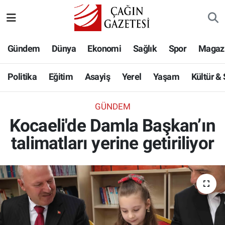
Politika
Nöbetçi Eczaneler
Gündem
Dünya
Ekonomi
Sağlık
Spor
Magaz
Eğitim
Hava Durumu
Politika
Eğitim
Asayiş
Yerel
Yaşam
Kültür &
Asayiş
Namaz Vakitleri
GÜNDEM
Yerel
Trafik Durumu
Kocaeli'de Damla Başkan’ın
talimatları yerine getiriliyor
Yaşam
Süper Lig Puan Durumu ve Fikstür
Kültür & Sanat
Tüm Manşetler
Bilim-Teknoloji
Son Dakika Haberleri
Köşe Yazıları
Haber Arşivi