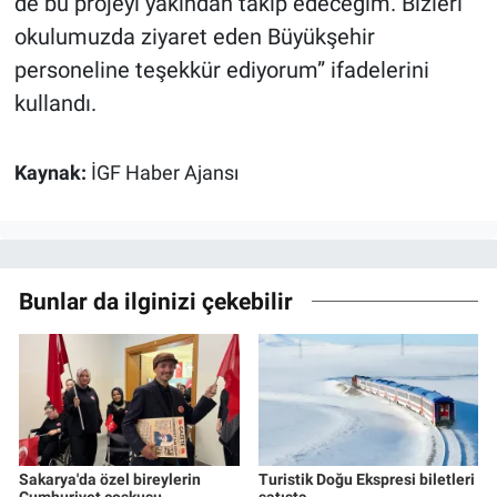
de bu projeyi yakından takip edeceğim. Bizleri
okulumuzda ziyaret eden Büyükşehir
personeline teşekkür ediyorum” ifadelerini
kullandı.
Kaynak:
İGF Haber Ajansı
Bunlar da ilginizi çekebilir
Sakarya'da özel bireylerin
Turistik Doğu Ekspresi biletleri