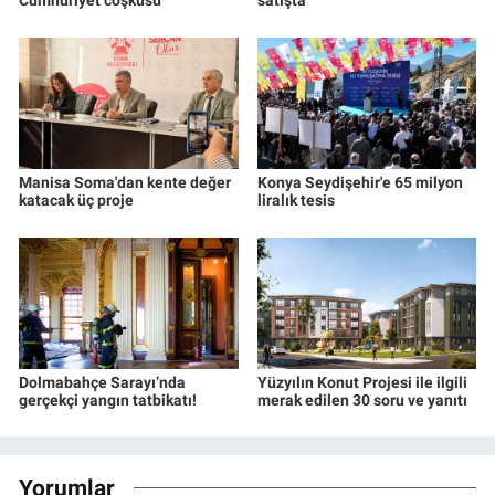
Cumhuriyet coşkusu
satışta
Manisa Soma'dan kente değer
Konya Seydişehir'e 65 milyon
katacak üç proje
liralık tesis
Dolmabahçe Sarayı’nda
Yüzyılın Konut Projesi ile ilgili
gerçekçi yangın tatbikatı!
merak edilen 30 soru ve yanıtı
Yorumlar