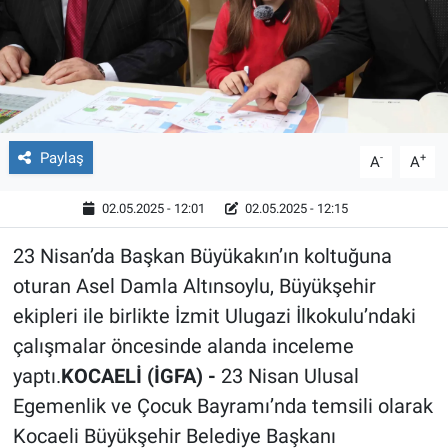
Röportaj
Video Galeri
Paylaş
-
+
A
A
02.05.2025 - 12:01
02.05.2025 - 12:15
23 Nisan’da Başkan Büyükakın’ın koltuğuna
oturan Asel Damla Altınsoylu, Büyükşehir
ekipleri ile birlikte İzmit Ulugazi İlkokulu’ndaki
çalışmalar öncesinde alanda inceleme
yaptı.
KOCAELİ (İGFA) -
23 Nisan Ulusal
Egemenlik ve Çocuk Bayramı’nda temsili olarak
Kocaeli Büyükşehir Belediye Başkanı