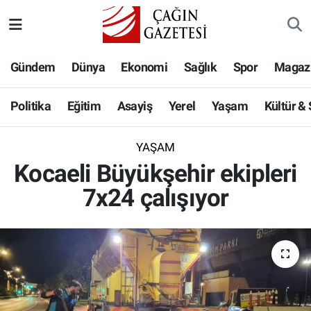
Politika
Nöbetçi Eczaneler
Gündem
Dünya
Ekonomi
Sağlık
Spor
Magaz
Eğitim
Hava Durumu
Politika
Eğitim
Asayiş
Yerel
Yaşam
Kültür &
Asayiş
Namaz Vakitleri
YAŞAM
Yerel
Trafik Durumu
Kocaeli Büyükşehir ekipleri
7x24 çalışıyor
Yaşam
Süper Lig Puan Durumu ve Fikstür
Kültür & Sanat
Tüm Manşetler
Bilim-Teknoloji
Son Dakika Haberleri
Köşe Yazıları
Haber Arşivi