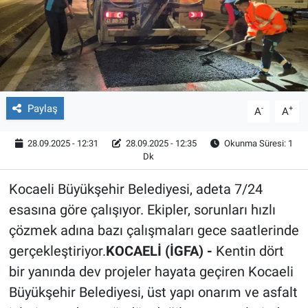
Röportaj
Video Galeri
Paylaş
-
+
A
A
28.09.2025 - 12:31
28.09.2025 - 12:35
Okunma Süresi: 1
Dk
Kocaeli Büyükşehir Belediyesi, adeta 7/24
esasına göre çalışıyor. Ekipler, sorunları hızlı
çözmek adına bazı çalışmaları gece saatlerinde
gerçekleştiriyor.
KOCAELİ (İGFA) -
Kentin dört
bir yanında dev projeler hayata geçiren Kocaeli
Büyükşehir Belediyesi, üst yapı onarım ve asfalt