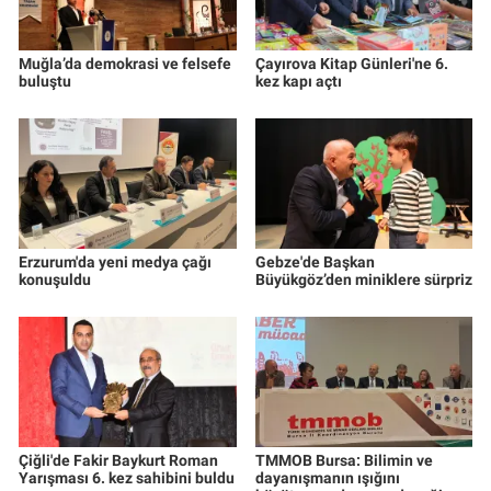
Muğla’da demokrasi ve felsefe
Çayırova Kitap Günleri'ne 6.
buluştu
kez kapı açtı
Erzurum'da yeni medya çağı
Gebze'de Başkan
konuşuldu
Büyükgöz’den miniklere sürpriz
Çiğli'de Fakir Baykurt Roman
TMMOB Bursa: Bilimin ve
Yarışması 6. kez sahibini buldu
dayanışmanın ışığını