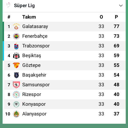
Süper Lig
#
Takım
O
P
Galatasaray
33
77
1
Fenerbahçe
33
73
2
Trabzonspor
33
69
3
Beşiktaş
33
59
4
Göztepe
33
55
5
Başakşehir
33
54
6
Samsunspor
33
48
7
Rizespor
33
40
8
Konyaspor
33
40
9
Alanyaspor
33
37
10