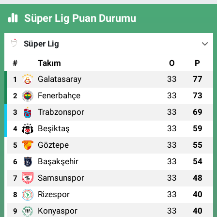
Süper Lig Puan Durumu
Süper Lig
#
Takım
O
P
Galatasaray
33
77
1
Fenerbahçe
33
73
2
Trabzonspor
33
69
3
Beşiktaş
33
59
4
Göztepe
33
55
5
Başakşehir
33
54
6
Samsunspor
33
48
7
Rizespor
33
40
8
Konyaspor
33
40
9