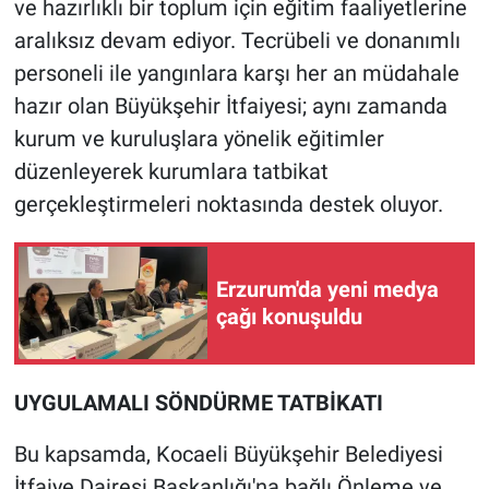
ve hazırlıklı bir toplum için eğitim faaliyetlerine
aralıksız devam ediyor. Tecrübeli ve donanımlı
personeli ile yangınlara karşı her an müdahale
hazır olan Büyükşehir İtfaiyesi; aynı zamanda
kurum ve kuruluşlara yönelik eğitimler
düzenleyerek kurumlara tatbikat
gerçekleştirmeleri noktasında destek oluyor.
Erzurum'da yeni medya
çağı konuşuldu
UYGULAMALI SÖNDÜRME TATBİKATI
Bu kapsamda, Kocaeli Büyükşehir Belediyesi
İtfaiye Dairesi Başkanlığı'na bağlı Önleme ve