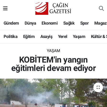
Politika
Nöbetçi Eczaneler
Gündem
Dünya
Ekonomi
Sağlık
Spor
Magaz
Eğitim
Hava Durumu
Politika
Eğitim
Asayiş
Yerel
Yaşam
Kültür &
Asayiş
Namaz Vakitleri
YAŞAM
Yerel
Trafik Durumu
KOBİTEM'in yangın
eğitimleri devam ediyor
Yaşam
Süper Lig Puan Durumu ve Fikstür
Kültür & Sanat
Tüm Manşetler
Bilim-Teknoloji
Son Dakika Haberleri
Köşe Yazıları
Haber Arşivi