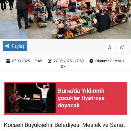
Röportaj
Video Galeri
Paylaş
-
+
A
A
27.09.2025 - 17:45
27.09.2025 - 17:50
Okunma Süresi: 1
Dk
Bursa'da Yıldırımlı
çocuklar tiyatroya
doyacak
Kocaeli Büyükşehir Belediyesi Meslek ve Sanat