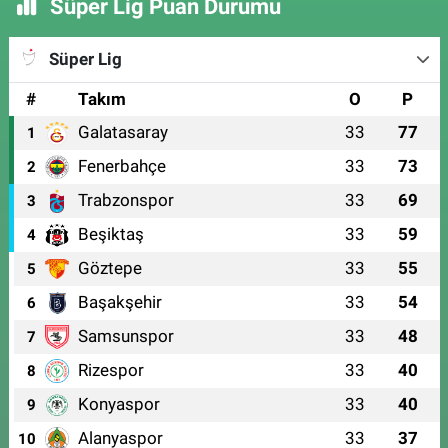
Süper Lig Puan Durumu
Süper Lig
#
Takım
O
P
Galatasaray
33
77
1
Fenerbahçe
33
73
2
Trabzonspor
33
69
3
Beşiktaş
33
59
4
Göztepe
33
55
5
Başakşehir
33
54
6
Samsunspor
33
48
7
Rizespor
33
40
8
Konyaspor
33
40
9
Alanyaspor
33
37
10