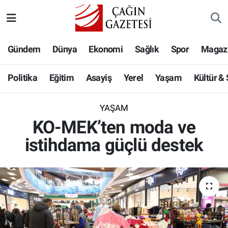
Politika
Nöbetçi Eczaneler
Gündem
Dünya
Ekonomi
Sağlık
Spor
Magaz
Eğitim
Hava Durumu
Politika
Eğitim
Asayiş
Yerel
Yaşam
Kültür &
Asayiş
Namaz Vakitleri
YAŞAM
Yerel
Trafik Durumu
KO-MEK’ten moda ve
istihdama güçlü destek
Yaşam
Süper Lig Puan Durumu ve Fikstür
Kültür & Sanat
Tüm Manşetler
Bilim-Teknoloji
Son Dakika Haberleri
Köşe Yazıları
Haber Arşivi