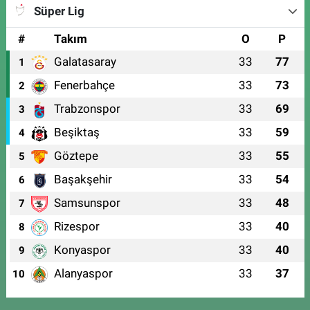
Süper Lig
#
Takım
O
P
Galatasaray
33
77
1
Fenerbahçe
33
73
2
Trabzonspor
33
69
3
Beşiktaş
33
59
4
Göztepe
33
55
5
Başakşehir
33
54
6
Samsunspor
33
48
7
Rizespor
33
40
8
Konyaspor
33
40
9
Alanyaspor
33
37
10