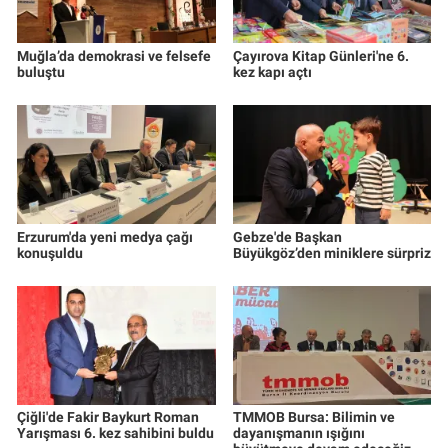
Muğla’da demokrasi ve felsefe
Çayırova Kitap Günleri'ne 6.
buluştu
kez kapı açtı
Erzurum'da yeni medya çağı
Gebze'de Başkan
konuşuldu
Büyükgöz’den miniklere sürpriz
Çiğli'de Fakir Baykurt Roman
TMMOB Bursa: Bilimin ve
Yarışması 6. kez sahibini buldu
dayanışmanın ışığını