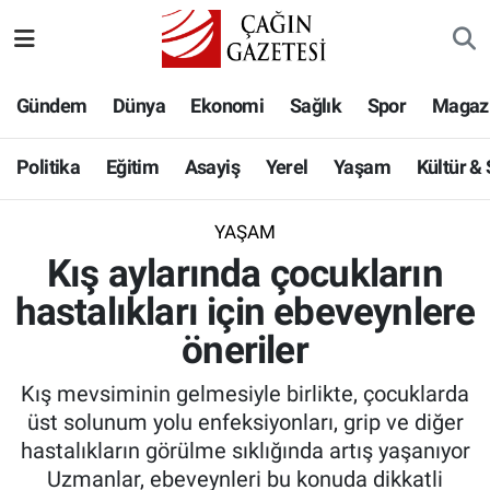
Politika
Nöbetçi Eczaneler
Gündem
Dünya
Ekonomi
Sağlık
Spor
Magaz
Eğitim
Hava Durumu
Politika
Eğitim
Asayiş
Yerel
Yaşam
Kültür &
Asayiş
Namaz Vakitleri
YAŞAM
Yerel
Trafik Durumu
Kış aylarında çocukların
hastalıkları için ebeveynlere
Yaşam
Süper Lig Puan Durumu ve Fikstür
öneriler
Kültür & Sanat
Tüm Manşetler
Kış mevsiminin gelmesiyle birlikte, çocuklarda
Bilim-Teknoloji
Son Dakika Haberleri
üst solunum yolu enfeksiyonları, grip ve diğer
hastalıkların görülme sıklığında artış yaşanıyor
Köşe Yazıları
Haber Arşivi
Uzmanlar, ebeveynleri bu konuda dikkatli