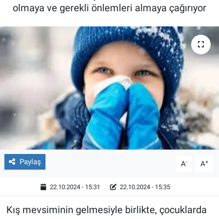
olmaya ve gerekli önlemleri almaya çağırıyor
Röportaj
Video Galeri
Paylaş
-
+
A
A
22.10.2024 - 15:31
22.10.2024 - 15:35
Kış mevsiminin gelmesiyle birlikte, çocuklarda