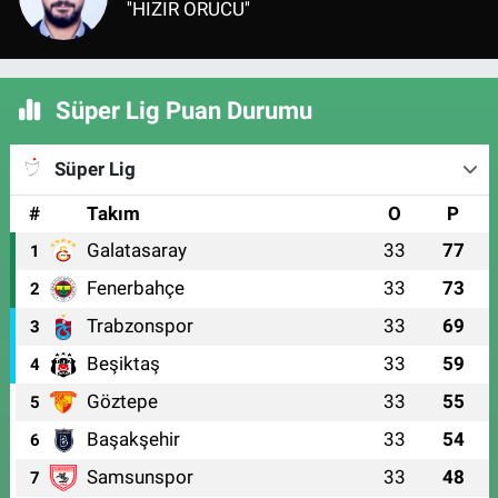
''HIZIR ORUCU''
Süper Lig Puan Durumu
Süper Lig
#
Takım
O
P
Galatasaray
33
77
1
Fenerbahçe
33
73
2
Trabzonspor
33
69
3
Beşiktaş
33
59
4
Göztepe
33
55
5
Başakşehir
33
54
6
Samsunspor
33
48
7