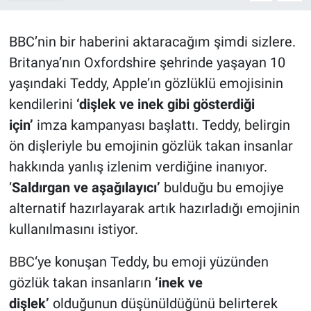
Röportaj
BBC’nin bir haberini aktaracağım şimdi sizlere.
Video Galeri
Britanya’nın Oxfordshire şehrinde yaşayan 10
yaşındaki Teddy, Apple’ın gözlüklü emojisinin
kendilerini
‘dişlek ve inek gibi gösterdiği
için’
imza kampanyası başlattı. Teddy, belirgin
ön dişleriyle bu emojinin gözlük takan insanlar
hakkında yanlış izlenim verdiğine inanıyor.
‘
S
aldırgan ve aşağılayıcı’
bulduğu bu emojiye
alternatif hazırlayarak artık hazırladığı emojinin
kullanılmasını istiyor.
BBC
‘ye konuşan Teddy, bu emoji yüzünden
gözlük takan insanların
‘inek ve
dişlek’
olduğunun düşünüldüğünü belirterek