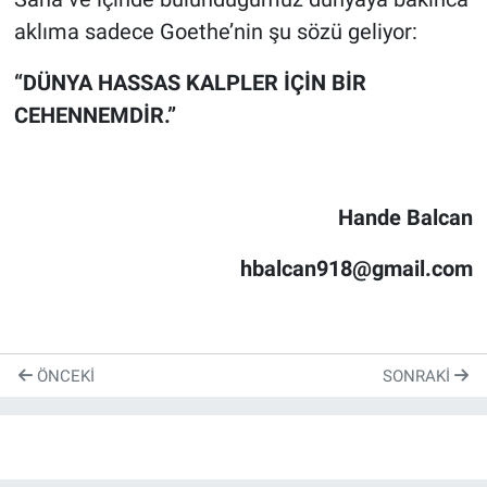
aklıma sadece Goethe’nin şu sözü geliyor:
“DÜNYA HASSAS KALPLER İÇİN BİR
CEHENNEMDİR.”
Hande Balcan
hbalcan918@gmail.com
ÖNCEKI
SONRAKI