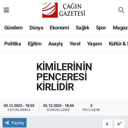
Politika
Nöbetçi Eczaneler
Gündem
Dünya
Ekonomi
Sağlık
Spor
Magaz
Eğitim
Hava Durumu
Politika
Eğitim
Asayiş
Yerel
Yaşam
Kültür &
Asayiş
Namaz Vakitleri
KİMİLERİNİN
Yerel
Trafik Durumu
PENCERESİ
Yaşam
Süper Lig Puan Durumu ve Fikstür
KİRLİDİR
Kültür & Sanat
Tüm Manşetler
03.12.2023 - 18:03
03.12.2023 - 18:04
2
Bilim-Teknoloji
Son Dakika Haberleri
YAYINLANMA
GÜNCELLEME
PAYLAŞIM
Paylaş
Köşe Yazıları
Haber Arşivi
-
+
A
A