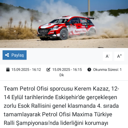
Röportaj
Video Galeri
Paylaş
-
+
A
A
15.09.2025 - 16:12
15.09.2025 - 16:15
Okunma Süresi: 1
Dk
Team Petrol Ofisi sporcusu Kerem Kazaz, 12-
14 Eylül tarihlerinde Eskişehir'de gerçekleşen
zorlu Esok Rallisini genel klasmanda 4. sırada
tamamlayarak Petrol Ofisi Maxima Türkiye
Ralli Şampiyonası'nda liderliğini korumayı