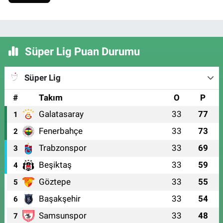
Süper Lig Puan Durumu
Süper Lig
#
Takım
O
P
Galatasaray
33
77
1
Fenerbahçe
33
73
2
Trabzonspor
33
69
3
Beşiktaş
33
59
4
Göztepe
33
55
5
Başakşehir
33
54
6
Samsunspor
33
48
7