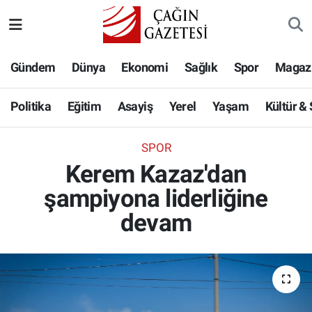
Politika
Nöbetçi Eczaneler
Gündem
Dünya
Ekonomi
Sağlık
Spor
Magaz
Eğitim
Hava Durumu
Politika
Eğitim
Asayiş
Yerel
Yaşam
Kültür &
Asayiş
Namaz Vakitleri
SPOR
Yerel
Trafik Durumu
Kerem Kazaz'dan
şampiyona liderliğine
Yaşam
Süper Lig Puan Durumu ve Fikstür
devam
Kültür & Sanat
Tüm Manşetler
Bilim-Teknoloji
Son Dakika Haberleri
Köşe Yazıları
Haber Arşivi