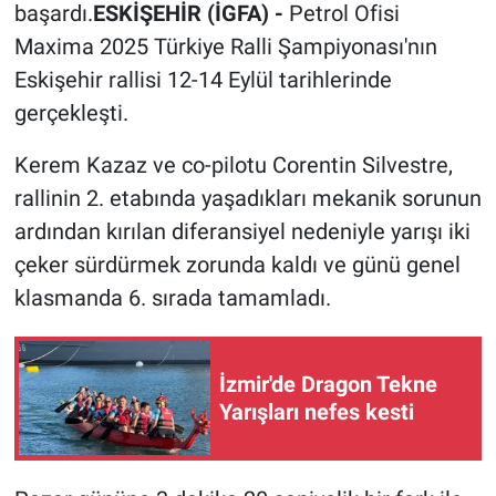
başardı.
ESKİŞEHİR (İGFA) -
Petrol Ofisi
Maxima 2025 Türkiye Ralli Şampiyonası'nın
Eskişehir rallisi 12-14 Eylül tarihlerinde
gerçekleşti.
Kerem Kazaz ve co-pilotu Corentin Silvestre,
rallinin 2. etabında yaşadıkları mekanik sorunun
ardından kırılan diferansiyel nedeniyle yarışı iki
çeker sürdürmek zorunda kaldı ve günü genel
klasmanda 6. sırada tamamladı.
İzmir'de Dragon Tekne
Yarışları nefes kesti