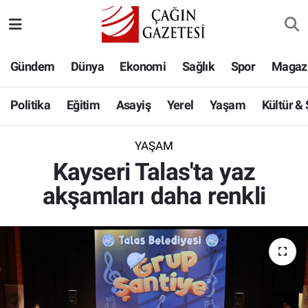
Politika
Nöbetçi Eczaneler
Gündem
Dünya
Ekonomi
Sağlık
Spor
Magaz
Eğitim
Hava Durumu
Politika
Eğitim
Asayiş
Yerel
Yaşam
Kültür &
Asayiş
Namaz Vakitleri
YAŞAM
Yerel
Trafik Durumu
Kayseri Talas'ta yaz
akşamları daha renkli
Yaşam
Süper Lig Puan Durumu ve Fikstür
Kültür & Sanat
Tüm Manşetler
Bilim-Teknoloji
Son Dakika Haberleri
Köşe Yazıları
Haber Arşivi