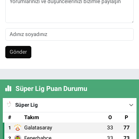
Gönder
Süper Lig Puan Durumu
Süper Lig
#
Takım
O
P
Galatasaray
33
77
1
Fenerbahçe
33
73
2