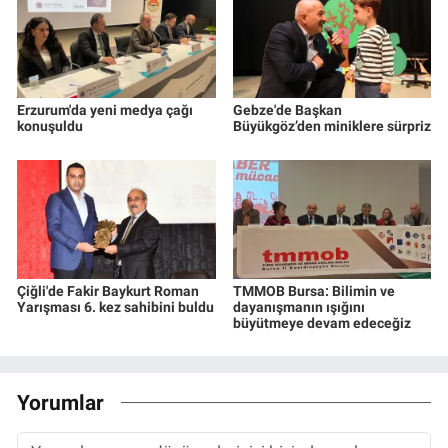
Erzurum'da yeni medya çağı
Gebze'de Başkan
konuşuldu
Büyükgöz’den miniklere sürpriz
Çiğli'de Fakir Baykurt Roman
TMMOB Bursa: Bilimin ve
Yarışması 6. kez sahibini buldu
dayanışmanın ışığını
büyütmeye devam edeceğiz
Yorumlar