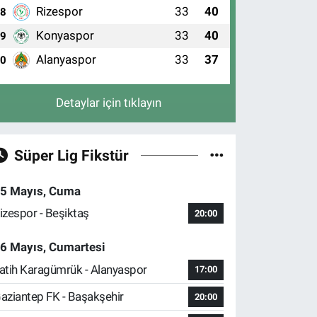
Rizespor
33
40
8
Konyaspor
33
40
9
Alanyaspor
33
37
10
Detaylar için tıklayın
Süper Lig Fikstür
5 Mayıs, Cuma
izespor - Beşiktaş
20:00
6 Mayıs, Cumartesi
atih Karagümrük - Alanyaspor
17:00
aziantep FK - Başakşehir
20:00