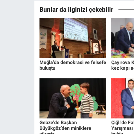
Bunlar da ilginizi çekebilir
Muğla’da demokrasi ve felsefe
Çayırova K
buluştu
kez kapı a
Gebze'de Başkan
Çiğli'de F
Büyükgöz’den miniklere
Yarışması 
sürpriz
buldu