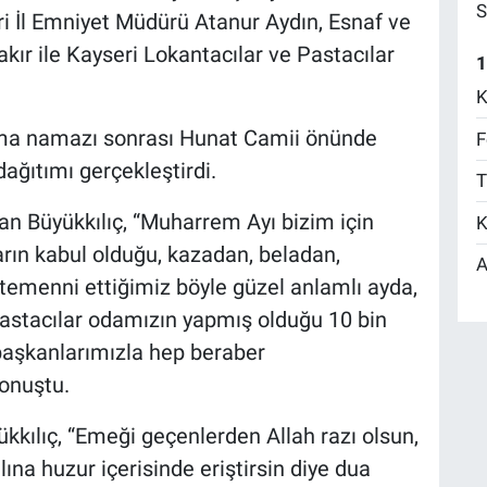
S
i İl Emniyet Müdürü Atanur Aydın, Esnaf ve
ır ile Kayseri Lokantacılar ve Pastacılar
1
.
K
uma namazı sonrası Hunat Camii önünde
F
dağıtımı gerçekleştirdi.
T
n Büyükkılıç, “Muharrem Ayı bizim için
K
ların kabul olduğu, kazadan, beladan,
A
emenni ettiğimiz böyle güzel anlamlı ayda,
pastacılar odamızın yapmış olduğu 10 bin
a başkanlarımızla hep beraber
konuştu.
kılıç, “Emeği geçenlerden Allah razı olsun,
lına huzur içerisinde eriştirsin diye dua