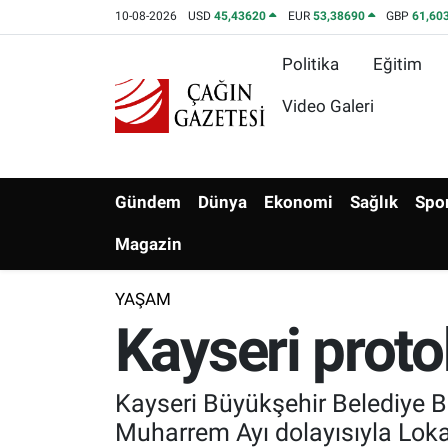
10-08-2026
USD
45,43620
EUR
53,38690
GBP
61,60
Politika
Eğitim
Politika
Nöbetçi Eczaneler
Video Galeri
Eğitim
Hava Durumu
Asayiş
Namaz Vakitleri
Gündem
Dünya
Ekonomi
Sağlık
Spo
Yerel
Trafik Durumu
Magazin
Yaşam
Süper Lig Puan Durumu ve Fikstür
YAŞAM
Kayseri prot
Kültür & Sanat
Tüm Manşetler
Bilim-Teknoloji
Son Dakika Haberleri
Kayseri Büyükşehir Belediye B
Muharrem Ayı dolayısıyla Lokan
Köşe Yazıları
Haber Arşivi