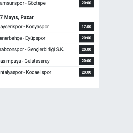
amsunspor - Göztepe
20:00
7 Mayıs, Pazar
ayserispor - Konyaspor
17:00
enerbahçe - Eyüpspor
20:00
rabzonspor - Gençlerbirliği S.K.
20:00
asımpaşa - Galatasaray
20:00
ntalyaspor - Kocaelispor
20:00