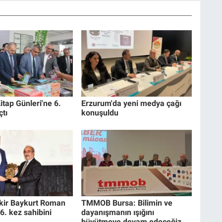
itap Günleri'ne 6.
Erzurum'da yeni medya çağı
çtı
konuşuldu
akir Baykurt Roman
TMMOB Bursa: Bilimin ve
6. kez sahibini
dayanışmanın ışığını
büyütmeye devam edeceğiz