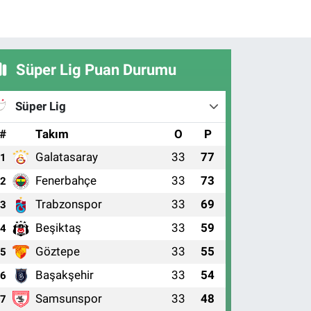
Süper Lig Puan Durumu
Süper Lig
#
Takım
O
P
Galatasaray
33
77
1
Fenerbahçe
33
73
2
Trabzonspor
33
69
3
Beşiktaş
33
59
4
Göztepe
33
55
5
Başakşehir
33
54
6
Samsunspor
33
48
7