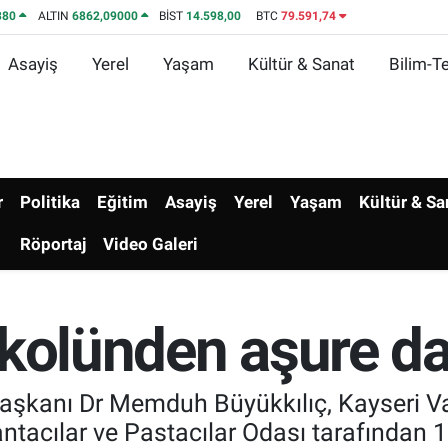
380
ALTIN
6862,09000
BİST
14.598,00
BTC
79.591,74
Asayiş
Yerel
Yaşam
Kültür & Sanat
Bilim-Te
r
Politika
Eğitim
Asayiş
Yerel
Yaşam
Kültür & Sa
Röportaj
Video Galeri
okolünden aşure da
aşkanı Dr Memduh Büyükkılıç, Kayseri Val
tacılar ve Pastacılar Odası tarafından 10