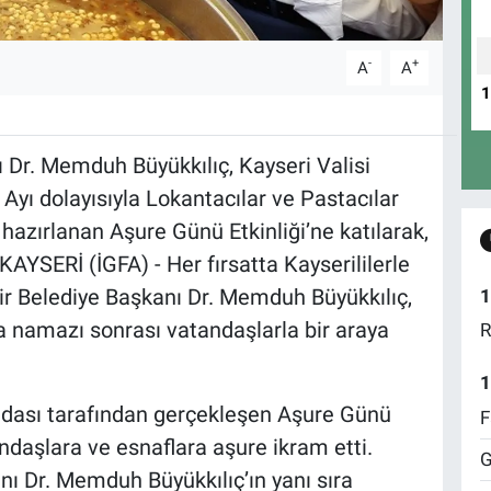
-
+
A
A
 Dr. Memduh Büyükkılıç, Kayseri Valisi
yı dolayısıyla Lokantacılar ve Pastacılar
 hazırlanan Aşure Günü Etkinliği’ne katılarak,
KAYSERİ (İGFA) - Her fırsatta Kayserililerle
 Belediye Başkanı Dr. Memduh Büyükkılıç,
1
 namazı sonrası vatandaşlarla bir araya
R
1
Odası tarafından gerçekleşen Aşure Günü
F
andaşlara ve esnaflara aşure ikram etti.
G
nı Dr. Memduh Büyükkılıç’ın yanı sıra