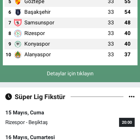
Göztepe
33
55
5
Başakşehir
33
54
6
Samsunspor
33
48
7
Rizespor
33
40
8
Konyaspor
33
40
9
Alanyaspor
33
37
10
Detaylar için tıklayın
Süper Lig Fikstür
15 Mayıs, Cuma
Rizespor - Beşiktaş
20:00
16 Mayıs, Cumartesi