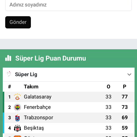
Gönder
Süper Lig Puan Durumu
Süper Lig
#
Takım
O
P
Galatasaray
33
77
1
Fenerbahçe
33
73
2
Trabzonspor
33
69
3
Beşiktaş
33
59
4