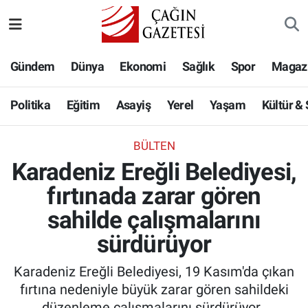
Politika
Nöbetçi Eczaneler
Gündem
Dünya
Ekonomi
Sağlık
Spor
Magaz
Eğitim
Hava Durumu
Politika
Eğitim
Asayiş
Yerel
Yaşam
Kültür &
Asayiş
Namaz Vakitleri
BÜLTEN
Yerel
Trafik Durumu
Karadeniz Ereğli Belediyesi,
fırtınada zarar gören
Yaşam
Süper Lig Puan Durumu ve Fikstür
sahilde çalışmalarını
Kültür & Sanat
Tüm Manşetler
sürdürüyor
Bilim-Teknoloji
Son Dakika Haberleri
Karadeniz Ereğli Belediyesi, 19 Kasım'da çıkan
fırtına nedeniyle büyük zarar gören sahildeki
Köşe Yazıları
Haber Arşivi
düzenleme çalışmalarını sürdürüyor.