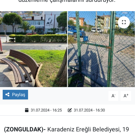
Röportaj
Video Galeri
Paylaş
-
+
A
A
31.07.2024 - 16:25
31.07.2024 - 16:30
(ZONGULDAK)-
Karadeniz Ereğli Belediyesi, 19