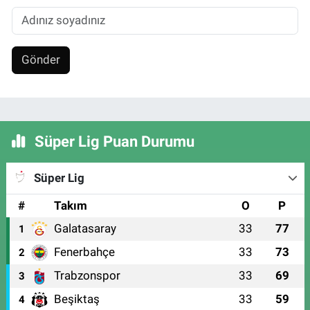
Gönder
Süper Lig Puan Durumu
Süper Lig
#
Takım
O
P
Galatasaray
33
77
1
Fenerbahçe
33
73
2
Trabzonspor
33
69
3
Beşiktaş
33
59
4