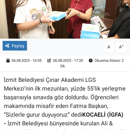
Röportaj
Video Galeri
Paylaş
-
+
A
A
06.08.2025 - 16:55
06.08.2025 - 17:20
Okunma Süresi: 2
Dk
İzmit Belediyesi Çınar Akademi LGS
Merkezi’nin ilk mezunları, yüzde 55’lik yerleşme
başarısıyla sınavda göz doldurdu. Öğrencileri
makamında misafir eden Fatma Başkan,
“Sizlerle gurur duyuyoruz” dedi
KOCAELİ (İGFA)
-
İzmit Belediyesi bünyesinde kurulan Ali &