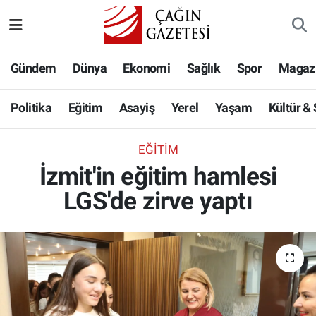
Politika
Nöbetçi Eczaneler
Gündem
Dünya
Ekonomi
Sağlık
Spor
Magaz
Eğitim
Hava Durumu
Politika
Eğitim
Asayiş
Yerel
Yaşam
Kültür &
Asayiş
Namaz Vakitleri
EĞITIM
Yerel
Trafik Durumu
İzmit'in eğitim hamlesi
LGS'de zirve yaptı
Yaşam
Süper Lig Puan Durumu ve Fikstür
Kültür & Sanat
Tüm Manşetler
Bilim-Teknoloji
Son Dakika Haberleri
Köşe Yazıları
Haber Arşivi