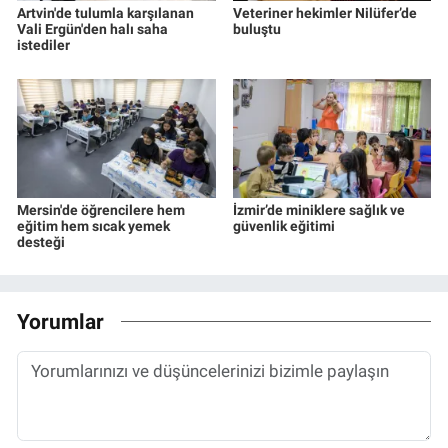
Artvin'de tulumla karşılanan
Veteriner hekimler Nilüfer’de
Vali Ergün'den halı saha
buluştu
istediler
Mersin'de öğrencilere hem
İzmir’de miniklere sağlık ve
eğitim hem sıcak yemek
güvenlik eğitimi
desteği
Yorumlar