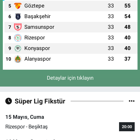
Göztepe
33
55
5
Başakşehir
33
54
6
Samsunspor
33
48
7
Rizespor
33
40
8
Konyaspor
33
40
9
Alanyaspor
33
37
10
Detaylar için tıklayın
Süper Lig Fikstür
15 Mayıs, Cuma
Rizespor - Beşiktaş
20:00