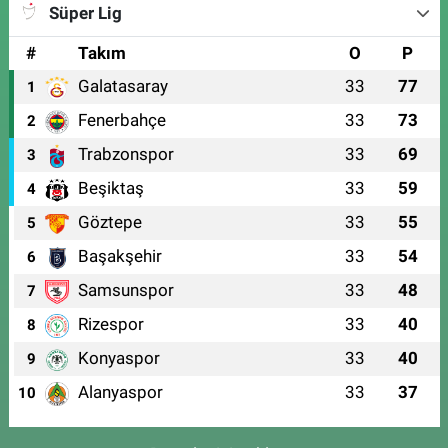
Süper Lig
#
Takım
O
P
Galatasaray
33
77
1
Fenerbahçe
33
73
2
Trabzonspor
33
69
3
Beşiktaş
33
59
4
Göztepe
33
55
5
Başakşehir
33
54
6
Samsunspor
33
48
7
Rizespor
33
40
8
Konyaspor
33
40
9
Alanyaspor
33
37
10