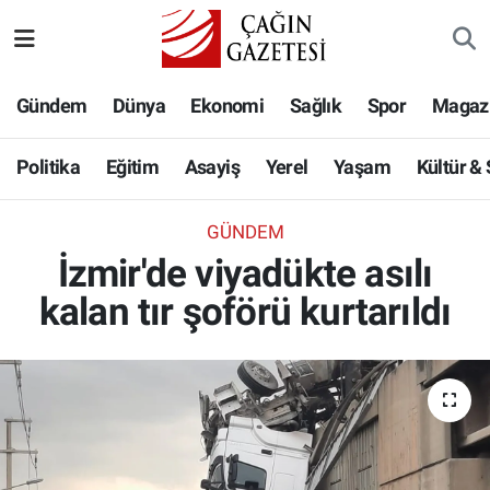
Politika
Nöbetçi Eczaneler
Gündem
Dünya
Ekonomi
Sağlık
Spor
Magaz
Eğitim
Hava Durumu
Politika
Eğitim
Asayiş
Yerel
Yaşam
Kültür &
Asayiş
Namaz Vakitleri
GÜNDEM
Yerel
Trafik Durumu
İzmir'de viyadükte asılı
kalan tır şoförü kurtarıldı
Yaşam
Süper Lig Puan Durumu ve Fikstür
Kültür & Sanat
Tüm Manşetler
Bilim-Teknoloji
Son Dakika Haberleri
Köşe Yazıları
Haber Arşivi