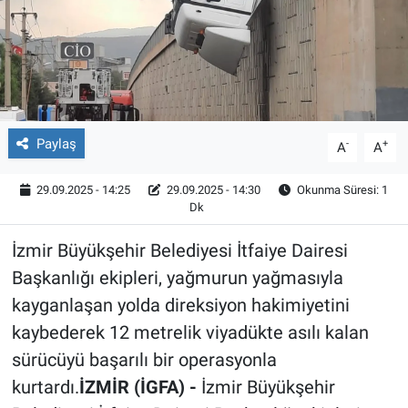
Röportaj
Video Galeri
Paylaş
-
+
A
A
29.09.2025 - 14:25
29.09.2025 - 14:30
Okunma Süresi: 1
Dk
İzmir Büyükşehir Belediyesi İtfaiye Dairesi
Başkanlığı ekipleri, yağmurun yağmasıyla
kayganlaşan yolda direksiyon hakimiyetini
kaybederek 12 metrelik viyadükte asılı kalan
sürücüyü başarılı bir operasyonla
kurtardı.
İZMİR (İGFA) -
İzmir Büyükşehir