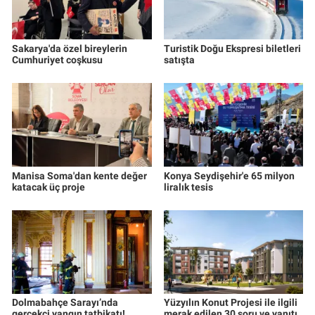
Sakarya'da özel bireylerin
Turistik Doğu Ekspresi biletleri
Cumhuriyet coşkusu
satışta
Manisa Soma'dan kente değer
Konya Seydişehir'e 65 milyon
katacak üç proje
liralık tesis
Dolmabahçe Sarayı’nda
Yüzyılın Konut Projesi ile ilgili
gerçekçi yangın tatbikatı!
merak edilen 30 soru ve yanıtı