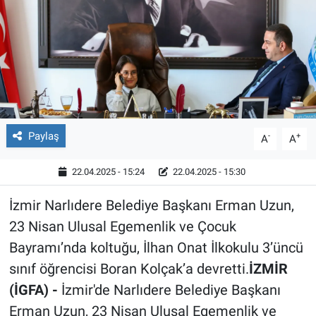
Röportaj
Video Galeri
Paylaş
-
+
A
A
22.04.2025 - 15:24
22.04.2025 - 15:30
İzmir Narlıdere Belediye Başkanı Erman Uzun,
23 Nisan Ulusal Egemenlik ve Çocuk
Bayramı’nda koltuğu, İlhan Onat İlkokulu 3’üncü
sınıf öğrencisi Boran Kolçak’a devretti.
İZMİR
(İGFA) -
İzmir'de Narlıdere Belediye Başkanı
Erman Uzun, 23 Nisan Ulusal Egemenlik ve