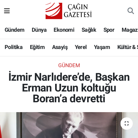
Politika
Nöbetçi Eczaneler
Gündem
Dünya
Ekonomi
Sağlık
Spor
Magaz
Eğitim
Hava Durumu
Politika
Eğitim
Asayiş
Yerel
Yaşam
Kültür &
Asayiş
Namaz Vakitleri
GÜNDEM
Yerel
Trafik Durumu
İzmir Narlıdere’de, Başkan
Erman Uzun koltuğu
Yaşam
Süper Lig Puan Durumu ve Fikstür
Boran’a devretti
Kültür & Sanat
Tüm Manşetler
Bilim-Teknoloji
Son Dakika Haberleri
Köşe Yazıları
Haber Arşivi