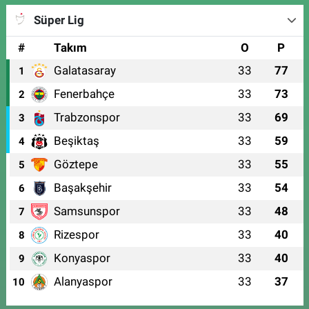
Süper Lig
#
Takım
O
P
Galatasaray
33
77
1
Fenerbahçe
33
73
2
Trabzonspor
33
69
3
Beşiktaş
33
59
4
Göztepe
33
55
5
Başakşehir
33
54
6
Samsunspor
33
48
7
Rizespor
33
40
8
Konyaspor
33
40
9
Alanyaspor
33
37
10