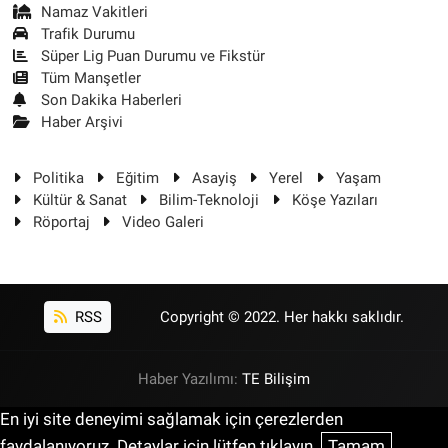
Namaz Vakitleri
Trafik Durumu
Süper Lig Puan Durumu ve Fikstür
Tüm Manşetler
Son Dakika Haberleri
Haber Arşivi
Politika
Eğitim
Asayiş
Yerel
Yaşam
Kültür & Sanat
Bilim-Teknoloji
Köşe Yazıları
Röportaj
Video Galeri
RSS
Copyright © 2022. Her hakkı saklıdır.
Haber Yazılımı:
TE Bilişim
En iyi site deneyimi sağlamak için çerezlerden
faydalanıyoruz. Detaylar için lütfen tıklayın.
Tamam