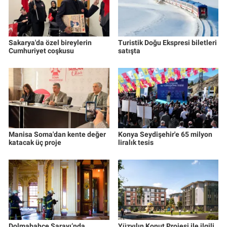
Sakarya'da özel bireylerin
Turistik Doğu Ekspresi biletleri
Cumhuriyet coşkusu
satışta
Manisa Soma'dan kente değer
Konya Seydişehir'e 65 milyon
katacak üç proje
liralık tesis
Dolmabahçe Sarayı’nda
Yüzyılın Konut Projesi ile ilgili